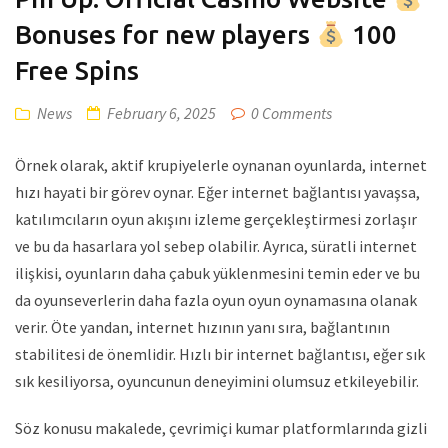
Bonuses for new players
100
Free Spins
News
February 6, 2025
0 Comments
Örnek olarak, aktif krupiyelerle oynanan oyunlarda, internet
hızı hayati bir görev oynar. Eğer internet bağlantısı yavaşsa,
katılımcıların oyun akışını izleme gerçekleştirmesi zorlaşır
ve bu da hasarlara yol sebep olabilir. Ayrıca, süratli internet
ilişkisi, oyunların daha çabuk yüklenmesini temin eder ve bu
da oyunseverlerin daha fazla oyun oyun oynamasına olanak
verir. Öte yandan, internet hızının yanı sıra, bağlantının
stabilitesi de önemlidir. Hızlı bir internet bağlantısı, eğer sık
sık kesiliyorsa, oyuncunun deneyimini olumsuz etkileyebilir.
Söz konusu makalede, çevrimiçi kumar platformlarında gizli