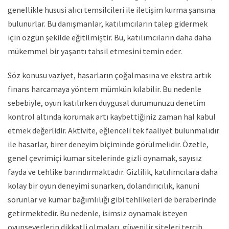
genellikle hususi alıcı temsilcileri ile iletişim kurma şansına
bulunurlar. Bu danışmanlar, katılımcıların talep gidermek
için özgün şekilde eğitilmiştir. Bu, katılımcıların daha daha
mükemmel bir yaşantı tahsil etmesini temin eder.
Söz konusu vaziyet, hasarların çoğalmasına ve ekstra artık
finans harcamaya yöntem mümkün kılabilir. Bu nedenle
sebebiyle, oyun katılırken duygusal durumunuzu denetim
kontrol altında korumak artı kaybettiğiniz zaman hal kabul
etmek değerlidir. Aktivite, eğlenceli tek faaliyet bulunmalıdır
ile hasarlar, birer deneyim biçiminde görülmelidir. Özetle,
genel çevrimiçi kumar sitelerinde gizli oynamak, sayısız
fayda ve tehlike barındırmaktadır. Gizlilik, katılımcılara daha
kolay bir oyun deneyimi sunarken, dolandırıcılık, kanuni
sorunlar ve kumar bağımlılığı gibi tehlikeleri de beraberinde
getirmektedir. Bu nedenle, isimsiz oynamak isteyen
oyunseverlerin dikkatli olmaları, güvenilir siteleri tercih