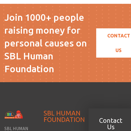
Join 1000+ people
raising money for
CONTACT
personal causes on
US
SBL Human
Foundation
SBL HUMAN
FOUNDATION
Contact
Us
SBL HUMAN