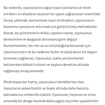
Bu nedenle, oyuncuların özgün oyun tarzlarına ve istek
ettikleri stratejilere nazaran bir uyum sağlamaları önemlidir.
Sonuç şeklinde, kumarhane oyun stratejileri, oyuncuların
kazanma şanslarını artırmak için geliştirilmiş metodlardır.
Ancak, bu yöntemlerin etkisi, oyunun tipine, oyuncunun
deneyimine ve duygusal durumuna göre değişir.
Kumarhaneler, her her an ev üstünlüğünü korumak için
tasarlanmıştır ve bu nedenle hiçbir strateji kesin bir başarı
teminatı sağlamaz. Oyuncular, bahis yöntemlerini
kullanırken dikkatli olmalı ve kaybını denetim altında
sağlamayı amaçlamalıdır.
Minik başarılar hatta, oyuncuların kendilerine olan
inançlarını yükseltebilir ve baskı altında daha huzurlu
kalmalarına rehberlik olabilir. Oyuncular, heyecan ve stres
arasında bir denge kurarak daha uygun seçimler yapabilirler.