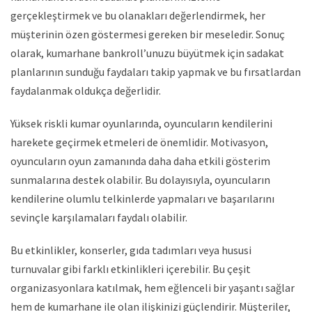
gerçekleştirmek ve bu olanakları değerlendirmek, her
müşterinin özen göstermesi gereken bir meseledir. Sonuç
olarak, kumarhane bankroll’unuzu büyütmek için sadakat
planlarının sunduğu faydaları takip yapmak ve bu fırsatlardan
faydalanmak oldukça değerlidir.
Yüksek riskli kumar oyunlarında, oyuncuların kendilerini
harekete geçirmek etmeleri de önemlidir. Motivasyon,
oyuncuların oyun zamanında daha daha etkili gösterim
sunmalarına destek olabilir. Bu dolayısıyla, oyuncuların
kendilerine olumlu telkinlerde yapmaları ve başarılarını
sevinçle karşılamaları faydalı olabilir.
Bu etkinlikler, konserler, gıda tadımları veya hususi
turnuvalar gibi farklı etkinlikleri içerebilir. Bu çeşit
organizasyonlara katılmak, hem eğlenceli bir yaşantı sağlar
hem de kumarhane ile olan ilişkinizi güçlendirir. Müşteriler,