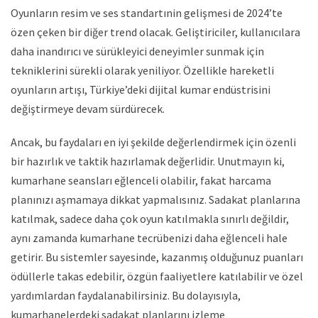
Oyunların resim ve ses standartınin gelişmesi de 2024’te
özen çeken bir diğer trend olacak. Geliştiriciler, kullanıcılara
daha inandırıcı ve sürükleyici deneyimler sunmak için
tekniklerini sürekli olarak yeniliyor. Özellikle hareketli
oyunların artışı, Türkiye’deki dijital kumar endüstrisini
değiştirmeye devam sürdürecek.
Ancak, bu faydaları en iyi şekilde değerlendirmek için özenli
bir hazırlık ve taktik hazırlamak değerlidir. Unutmayın ki,
kumarhane seansları eğlenceli olabilir, fakat harcama
planınızı aşmamaya dikkat yapmalısınız. Sadakat planlarına
katılmak, sadece daha çok oyun katılmakla sınırlı değildir,
aynı zamanda kumarhane tecrübenizi daha eğlenceli hale
getirir. Bu sistemler sayesinde, kazanmış olduğunuz puanları
ödüllerle takas edebilir, özgün faaliyetlere katılabilir ve özel
yardımlardan faydalanabilirsiniz. Bu dolayısıyla,
kumarhanelerdeki sadakat planlarını izleme