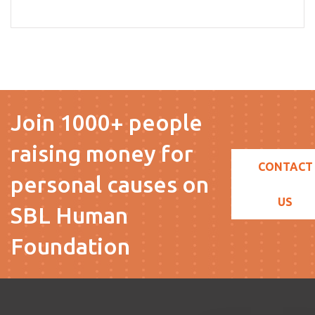
Join 1000+ people
raising money for
CONTACT
personal causes on
US
SBL Human
Foundation