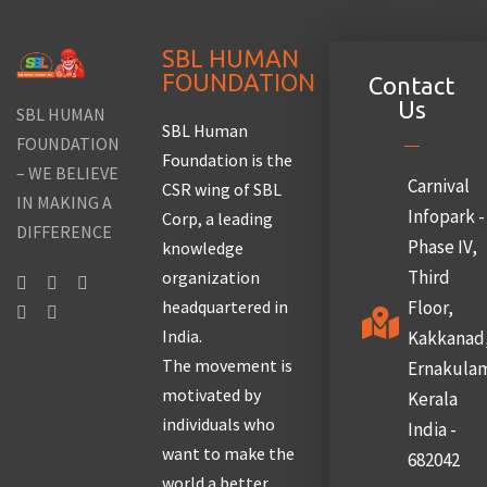
SBL HUMAN
FOUNDATION
Contact
Us
SBL HUMAN
SBL Human
FOUNDATION
Foundation is the
– WE BELIEVE
Carnival
CSR wing of SBL
IN MAKING A
Infopark -
Corp, a leading
DIFFERENCE
Phase IV,
knowledge
Third
organization
headquartered in
Floor,
India.
Kakkanad
The movement is
Ernakula
motivated by
Kerala
individuals who
India -
want to make the
682042
world a better