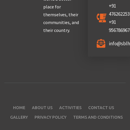
+91
place for
476262253
themselves, their
+91
communities, and
956786967
their country.
info@sbl
HOME
ABOUT US
ACTIVITIES
CONTACT US
GALLERY
PRIVACY POLICY
TERMS AND CONDITIONS