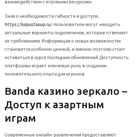
взаимодействии с игровыми ресурсами.
Зная о необходимости гибкости в доступе,
https://kapustasup.ru/
пользователи могут находить
актуальные варианты подключения, которые отвечают
их требованиям. Информация о новых возможностях
становится особенно ценной, и именно поэтому стоит
оставаться в курсе последних обновлений. Доступность
платформы играет ключевую роль в создании
положительного опыта для игроков.
Banda казино зеркало –
Доступ к азартным
играм
Современные онлайн-развлечения предоставляют