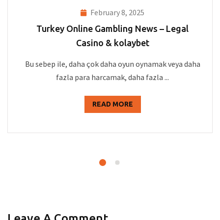
February 8, 2025
Turkey Online Gambling News – Legal
Casino & kolaybet
Bu sebep ile, daha çok daha oyun oynamak veya daha
fazla para harcamak, daha fazla ...
READ MORE
Leave A Comment