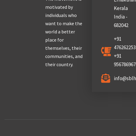
motivated by
Kerala
individuals who
India -
want to make the
682042
world a better
+91
place for
476262253
themselves, their
+91
communities, and
956786967
their country.
info@sbl