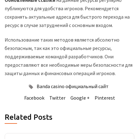
Обновленные ссылки
на данные ресурсы регулярно
публикуются для удобства игроков. Рекомендуется
сохранять актуальные адреса для быстрого перехода на
ресурс в случае затруднений с основным входом.
Использование таких методов является абсолютно
безопасным, так как это официальные ресурсы,
поддерживаемые командой разработчиков. Они
предоставляют все необходимые меры безопасности для
защиты данных и финансовых операций игроков.
Banda casino официальный сайт
Facebook
Twitter
Google +
Pinterest
Related Posts