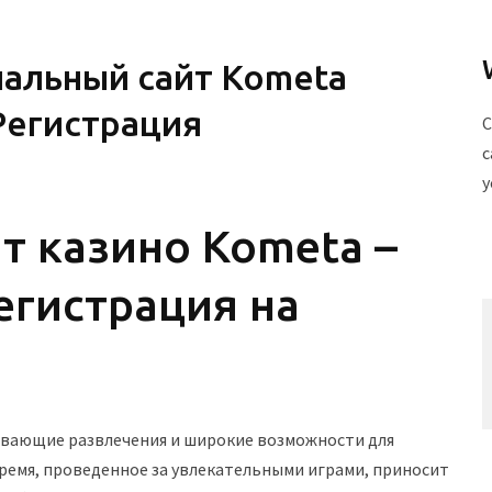
иальный сайт Kometa
 Регистрация
C
c
y
т казино Kometa –
егистрация на
вающие развлечения и широкие возможности для
Время, проведенное за увлекательными играми, приносит