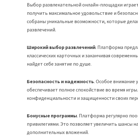
Выбор развлекательной онлайн-площадки играет
получить максимальное удовольствие и безопасн
собраны уникальные возможности, которые дела
развлечений.
Широкий выбор развлечений
. Платформа предл
классических карточных и заканчивая современн
найдет себе занятие по душе.
Безопасность и надежность
. Особое внимание 
обеспечивает полное спокойствие во время игры
конфиденциальности и защищенности своих пер
Бонусные программы
. Платформа регулярно поо
привилегиями. Это позволяет увеличить шансы н
дополнительных вложений.