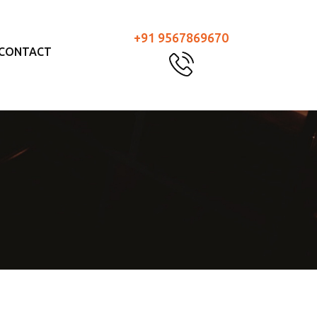
+91 9567869670
CONTACT