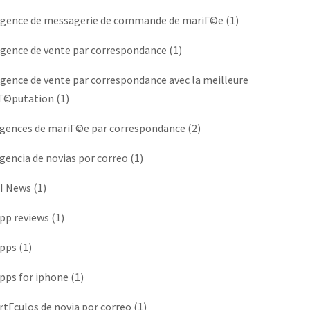
gence de messagerie de commande de mariГ©e
(1)
gence de vente par correspondance
(1)
gence de vente par correspondance avec la meilleure
Г©putation
(1)
gences de mariГ©e par correspondance
(2)
gencia de novias por correo
(1)
I News
(1)
pp reviews
(1)
pps
(1)
pps for iphone
(1)
rtГ­culos de novia por correo
(1)