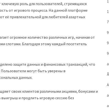
1
 ключевую роль для пользователей, стремящихся
ость от игрового процесса. На данной платформе
1
ют её привлекательной для любителей азартных
7
9
агает огромное количество различных игр, начиная от
9
ыми слотами. Благодаря этому каждый посетитель
9
a
уделено защите данных и финансовых транзакций, что
. Пользователи могут быть уверены в
Ã
сональных данных.
A
щряет своих клиентов различными акциями, бонусами и
a
а выигрыш и продлить игровую сессию без
a