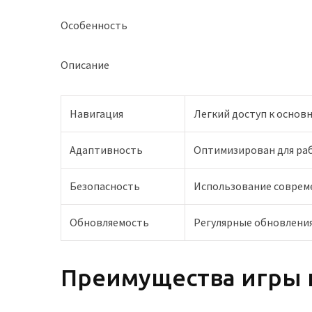
Особенность
Описание
Навигация
Легкий доступ к основ
Адаптивность
Оптимизирован для раб
Безопасность
Использование соврем
Обновляемость
Регулярные обновления
Преимущества игры 