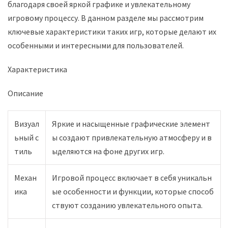
благодаря своей яркой графике и увлекательному
игровому процессу. В данном разделе мы рассмотрим
ключевые характеристики таких игр, которые делают их
особенными и интересными для пользователей.
Характеристика
Описание
Визуал
Яркие и насыщенные графические элемент
ьный с
ы создают привлекательную атмосферу и в
тиль
ыделяются на фоне других игр.
Механ
Игровой процесс включает в себя уникальн
ика
ые особенности и функции, которые способ
ствуют созданию увлекательного опыта.