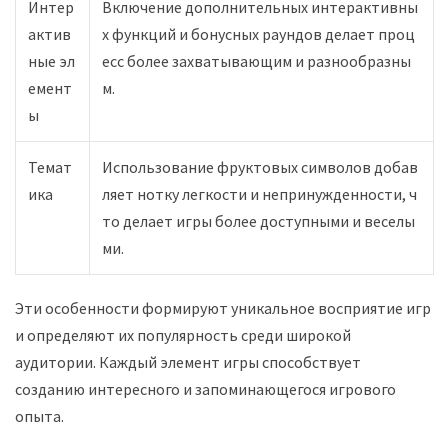
Интер
Включение дополнительных интерактивны
актив
х функций и бонусных раундов делает проц
ные эл
есс более захватывающим и разнообразны
емент
м.
ы
Темат
Использование фруктовых символов добав
ика
ляет нотку легкости и непринужденности, ч
то делает игры более доступными и веселы
ми.
Эти особенности формируют уникальное восприятие игр
и определяют их популярность среди широкой
аудитории. Каждый элемент игры способствует
созданию интересного и запоминающегося игрового
опыта.