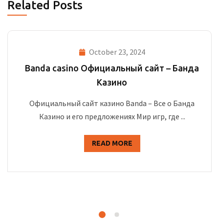
Related Posts
October 23, 2024
Banda casino Официальный сайт – Банда
Казино
Официальный сайт казино Banda – Все о Банда
Казино и его предложениях Мир игр, где ...
READ MORE