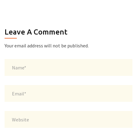
Leave A Comment
Your email address will not be published.