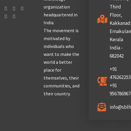
Third
organization
headquartered in
Floor,
India.
Kakkanad
The movement is
Ernakula
motivated by
Kerala
individuals who
India -
want to make the
682042
world a better
+91
place for
476262253
themselves, their
+91
communities, and
956786967
their country.
info@sbl