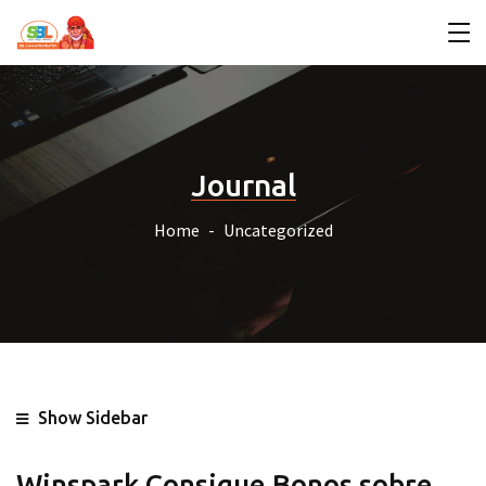
Journal
Home
Uncategorized
Show Sidebar
Winspark Consigue Bonos sobre