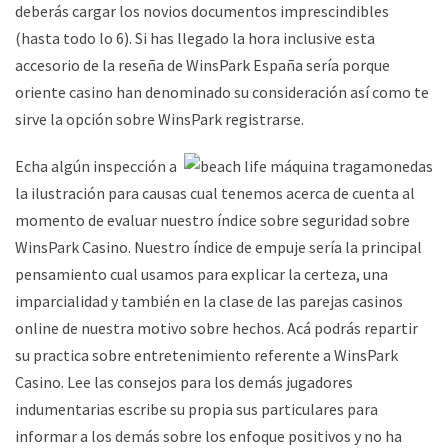
deberás cargar los novios documentos imprescindibles
(hasta todo lo 6). Si has llegado la hora inclusive esta
accesorio de la reseña de WinsPark España serí­a porque
oriente casino han denominado su consideración así­ como te
sirve la opción sobre WinsPark registrarse.
Echa algún inspección a
la ilustración para causas cual tenemos acerca de cuenta al
momento de evaluar nuestro índice sobre seguridad sobre
WinsPark Casino. Nuestro índice de empuje serí­a la principal
pensamiento cual usamos para explicar la certeza, una
imparcialidad y también en la clase de las parejas casinos
online de nuestra motivo sobre hechos. Acá podrás repartir
su practica sobre entretenimiento referente a WinsPark
Casino. Lee las consejos para los demás jugadores
indumentarias escribe su propia sus particulares para
informar a los demás sobre los enfoque positivos y no ha