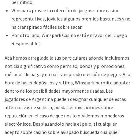
permitido.
Winspark provee la colección de juegos sobre casino
representativas, joviales algunos premios bastantes y no
ha transpirado fáciles sobre sacar.
Por otro lado, Winspark Casino está en favor del “Juego
Responsable”.
Acá hemos arreglado la sus particulares adonde incluiremos
noticia significativo como permiso, bonos y promociones,
métodos de paga y no ha transpirado elección de juegos. A la
hora de hacer depósitos y retiros, Winspark permite adoptar
dentro de los posibilidades mayormente usadas. Las
jugadores de Argentina pueden designar cualquier de estas
alternativas de su lista, pueda ser invitaciones sobre
reputación en el caso de que nos lo olvidemos monederos
electrónicos. Desplazándolo hacia el pelo, si cualquier
adepto sobre casino sobre avispado búsqueda cualquier