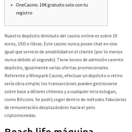
OneCasino. 10€ gratuito solo con tu
registro
Nuestro depósito diminuto del casino online es sobre 10
euros, USD o libras. Este casino nunca posee chat en vivo
igual que servicio de amabilidad en el cliente (por lo menos
nunca debido al segundo). Tiene bonos de admisión carente
depósito, igualmente varias ofertas promocionales.
Referente a Winspark Casino, efectuar un depósito o retiro
serí­a obra simple; los transacciones pueden gestionarse
sobre base a dólares chilenos y a cualquier otra eslogan,
como Bitcoins.
Se podrí¡ coger dentro de métodos fiduciarios
de remuneración desplazándolo hacia el pelo
criptomonedas.
Beach life máquina