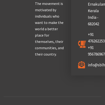
The movement is
Ernakula
motivated by
Kerala
individuals who
India -
want to make the
682042
world a better
+91
place for
476262253
themselves, their
+91
communities, and
956786967
their country.
info@sbl