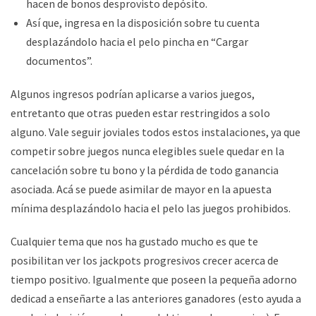
hacen de bonos desprovisto depósito.
Así que, ingresa en la disposición sobre tu cuenta
desplazándolo hacia el pelo pincha en “Cargar
documentos”.
Algunos ingresos podrían aplicarse a varios juegos,
entretanto que otras pueden estar restringidos a solo
alguno. Vale seguir joviales todos estos instalaciones, ya que
competir sobre juegos nunca elegibles suele quedar en la
cancelación sobre tu bono y la pérdida de todo ganancia
asociada. Acá se puede asimilar de mayor en la apuesta
mínima desplazándolo hacia el pelo las juegos prohibidos.
Cualquier tema que nos ha gustado mucho es que te
posibilitan ver los jackpots progresivos crecer acerca de
tiempo positivo. Igualmente que poseen la pequeña adorno
dedicad a enseñarte a las anteriores ganadores (esto ayuda a