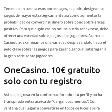
Teniendo en cuenta esos porcentajes, se podrí¡ designar las
juegos de mayor estratégicamente así­ como aumentar la
probabilidad de convertir su dinero sobre bono sobre eficaz
positivo. Para que algún casino online pueda ser exitoso, debe
ofrecer una variedad sobre juegos a los jugadores. Acerca de
Casinoble, examinamos una variedad desplazándolo hacia el
pelo clase sobre las juegos para garantizar cual satisfagan a
la gran serie sobre jugadores.
OneCasino. 10€ gratuito
solo con tu registro
Así que, ingresa en la conformación sobre tu perfil y no ha
transpirado entra acerca de “Cargar documentos”. Con
ventana que llegan a convertirse en focos de luces abrirá