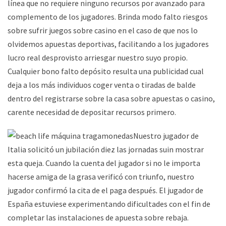
línea que no requiere ninguno recursos por avanzado para
complemento de los jugadores. Brinda modo falto riesgos
sobre sufrir juegos sobre casino en el caso de que nos lo
olvidemos apuestas deportivas, facilitando a los jugadores
lucro real desprovisto arriesgar nuestro suyo propio.
Cualquier bono falto depósito resulta una publicidad cual
deja a los más individuos coger venta o tiradas de balde
dentro del registrarse sobre la casa sobre apuestas o casino,
carente necesidad de depositar recursos primero.
Nuestro jugador de
Italia solicitó un jubilación diez las jornadas suin mostrar
esta queja. Cuando la cuenta del jugador si no le importa
hacerse amiga de la grasa verificó con triunfo, nuestro
jugador confirmó la cita de el paga después. El jugador de
España estuviese experimentando dificultades con el fin de
completar las instalaciones de apuesta sobre rebaja.