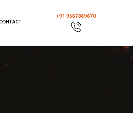
+91 9567869670
CONTACT