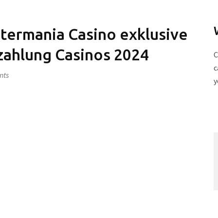
stermania Casino exklusive
zahlung Casinos 2024
C
c
nts
y