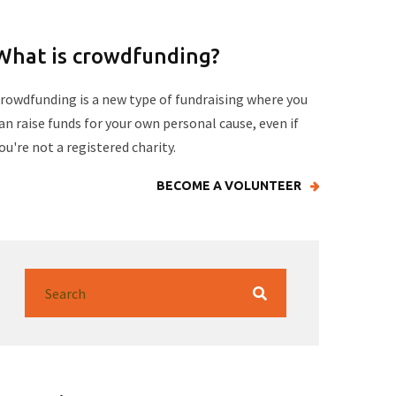
What is crowdfunding?
rowdfunding is a new type of fundraising where you
an raise funds for your own personal cause, even if
ou're not a registered charity.
BECOME A VOLUNTEER