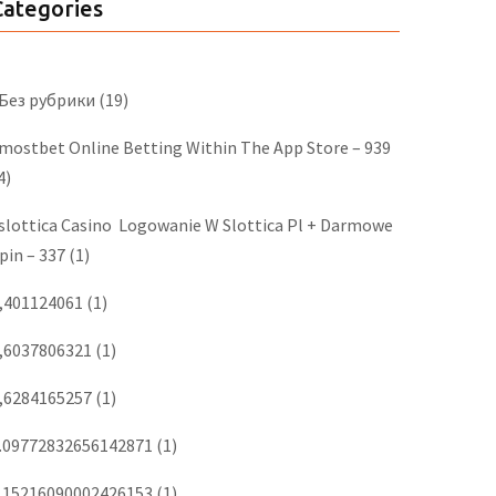
Categories
 Без рубрики
(19)
‎mostbet Online Betting Within The App Store – 939
4)
slottica Casino ️ Logowanie W Slottica Pl + Darmowe
pin – 337
(1)
,401124061
(1)
,6037806321
(1)
,6284165257
(1)
.09772832656142871
(1)
.15216090002426153
(1)