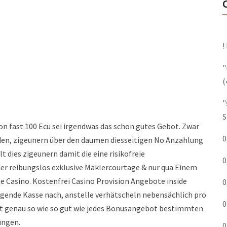
!
"
(
"
S
n fast 100 Ecu sei irgendwas das schon gutes Gebot. Zwar
0
den, zigeunern über den daumen diesseitigen No Anzahlung
 dies zigeunern damit die eine risikofreie
0
der reibungslos exklusive Maklercourtage & nur qua Einem
ne Casino.
Kostenfrei Casino Provision Angebote inside
0
lgende Kasse nach, anstelle verhätscheln nebensächlich pro
0
gt genau so wie so gut wie jedes Bonusangebot bestimmten
ungen.
0