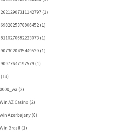
.26212907311142797
(1)
.6982825378806452
(1)
.8116270682223073
(1)
.9073020435449539
(1)
.90977647197579
(1)
(13)
0000_wa
(2)
Win AZ Casino
(2)
win Azerbajany
(8)
Win Brasil
(1)