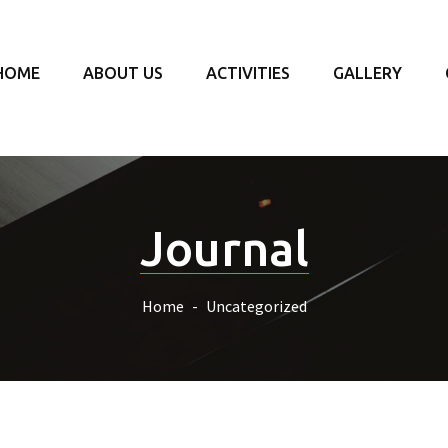
HOME
ABOUT US
ACTIVITIES
GALLERY
Journal
Home
Uncategorized