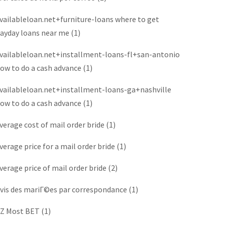
vailableloan.net+furniture-loans where to get
ayday loans near me
(1)
vailableloan.net+installment-loans-fl+san-antonio
ow to do a cash advance
(1)
vailableloan.net+installment-loans-ga+nashville
ow to do a cash advance
(1)
verage cost of mail order bride
(1)
verage price for a mail order bride
(1)
verage price of mail order bride
(2)
vis des mariГ©es par correspondance
(1)
Z Most BET
(1)