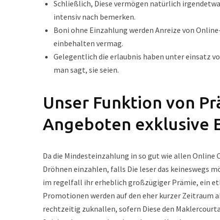
Schließlich, Diese vermögen natürlich irgendetwa
intensiv nach bemerken.
Boni ohne Einzahlung werden Anreize von Online-
einbehalten vermag.
Gelegentlich die erlaubnis haben unter einsatz v
man sagt, sie seien.
Unser Funktion von Pr
Angeboten exklusive 
Da die Mindesteinzahlung in so gut wie allen Online
Dröhnen einzahlen, falls Die leser das keineswegs 
im regelfall ihr erheblich großzügiger Prämie, ein e
Promotionen werden auf den eher kurzer Zeitraum ab
rechtzeitig zuknallen, sofern Diese den Maklercourt