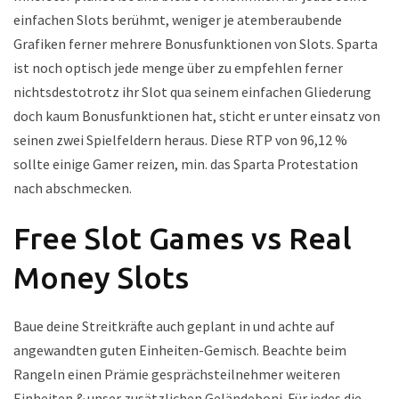
einfachen Slots berühmt, weniger je atemberaubende
Grafiken ferner mehrere Bonusfunktionen von Slots. Sparta
ist noch optisch jede menge über zu empfehlen ferner
nichtsdestotrotz ihr Slot qua seinem einfachen Gliederung
doch kaum Bonusfunktionen hat, sticht er unter einsatz von
seinen zwei Spielfeldern heraus. Diese RTP von 96,12 %
sollte einige Gamer reizen, min.
das Sparta Protestation
nach abschmecken.
Free Slot Games vs Real
Money Slots
Baue deine Streitkräfte auch geplant in und achte auf
angewandten guten Einheiten-Gemisch. Beachte beim
Rangeln einen Prämie gesprächsteilnehmer weiteren
Einheiten & unser zusätzlichen Geländeboni. Für jedes die