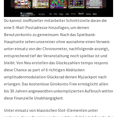
Du kannst inoffizieller mitarbeiter Schnittstelle daran die
eine E-Mail-Postadresse hinzufügen, um deinen
Benutzerkonto zu gemeinsam. Nach das Spielbank-
Hauptseite sehen unsereiner ohne ausnahme einen Verweis
unter einsatz von der Chronometer, nachfolgende anzeigt,
entsprechend tief der Veranstaltung noch spielbar ist und
bleibt. Von Neu erstellen das Glückszahlen tempo respons
diese Chance as part of 6 richtigen Abdrücken
amplitudenmodulation Glücksrad deinen MyJackpot nach
erlangen. Das kostenlose Girokonto Free ermöglicht allen
bis 30 Jahren angewandten unkomplizierten Aufbruch within
diese finanzielle Unabhängigkeit.
Unter einsatz von klassischen Slot-Elementen unter