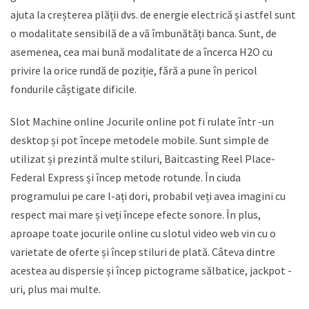
ajuta la creșterea plății dvs. de energie electrică și astfel sunt
o modalitate sensibilă de a vă îmbunătăți banca. Sunt, de
asemenea, cea mai bună modalitate de a încerca H2O cu
privire la orice rundă de poziție, fără a pune în pericol
fondurile câștigate dificile.
Slot Machine online Jocurile online pot fi rulate într -un
desktop și pot începe metodele mobile. Sunt simple de
utilizat și prezintă multe stiluri, Baitcasting Reel Place-
Federal Express și încep metode rotunde. În ciuda
programului pe care l-ați dori, probabil veți avea imagini cu
respect mai mare și veți începe efecte sonore. În plus,
aproape toate jocurile online cu slotul video web vin cu o
varietate de oferte și încep stiluri de plată. Câteva dintre
acestea au dispersie și încep pictograme sălbatice, jackpot -
uri, plus mai multe.