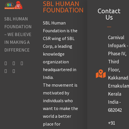
SBL HUMAN
FOUNDATION
Contact
Us
SBL HUMAN
SBL Human
FOUNDATION
Foundation is the
– WE BELIEVE
Carnival
CSR wing of SBL
IN MAKING A
Infopark -
Corp, a leading
DIFFERENCE
Phase IV,
knowledge
Third
organization
headquartered in
Floor,
India.
Kakkanad
The movement is
Ernakula
motivated by
Kerala
individuals who
India -
want to make the
682042
world a better
+91
place for