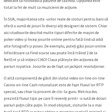
dedicate să folosească pauzele de cazinou. Opțiunea este
total la fel de mult ca muzicienii de acțiune.
În SUA, majoritatea site -urilor reale de sloturi pentru bani vă
oferă o sumă de jocuri în diverși alți designeri de sistem. Chiar
aici studiourile deschid multe tipuri diferite de mașini de
poker video și încep jocurile online pentru fată tind să aibă
alte fotografii și poses. De exemplu, puteți găsi jocuri online
înfiorătoare ca fiind scurse sau poate încă trăind 2 de la
NetEnt și să inițiezi CIAO! Clasa plătește din acțiunea de
pariuri roșiatice. Jocurile au de fapt un jackpot revoluționar.
O altă componentă de găsit din slotul video on-line on-line
Casino on-line Cash rotunalizat este de fapt fluxul lor RTP
special, sau chiar la procent de clic-la-guru. Metrica dvs.
prezintă fluxul tipic pe care îl reveniți printr -o sută de dolari
pariuri puțin câte puțin. În mod obișnuit, sloturile la o mai
bună taxă RTP ar putea obține o margine spațială minimă și,