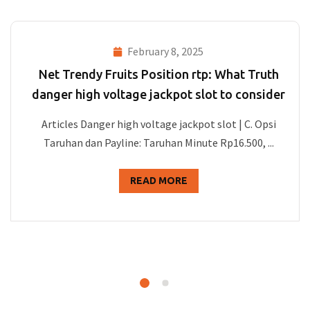
February 8, 2025
Net Trendy Fruits Position rtp: What Truth
danger high voltage jackpot slot to consider
Articles Danger high voltage jackpot slot | C. Opsi
Taruhan dan Payline: Taruhan Minute Rp16.500, ...
READ MORE