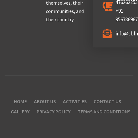
476262253
themselves, their
+91
communities, and
956786967
their country.
info@sbl
HOME
ABOUT US
ACTIVITIES
CONTACT US
GALLERY
PRIVACY POLICY
TERMS AND CONDITIONS