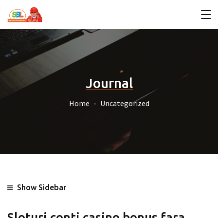
Journal
Home
Uncategorized
Show Sidebar
Sloturi conti casino bonus fara