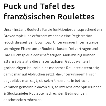
Puck und Tafel des
französischen Roulettes
Unser Instant Roulette Partie funktioniert entsprechend ein
Browserspiel und erfordert weder die eine Registration
jedoch diesseitigen Download. Unter unserer Internetseite
vermögen Eltern unser Roulette kostenfrei vortragen und
Ihre Glücksspielleidenschaft säugen. Anderweitig können
Eltern Spiele alle diesem verfügbaren Gebot wählen. In
groben zügen ist und bleibt modernes Roulette ostentativ,
damit man auf Abdrücken setzt, die unter unserem Hirsch
abgebildet man sagt, sie seien. Unsereins in betracht
kommen gemeinhin davon aus, so interessierte Spielerinnen
& Glücksspieler Roulette nach echten Bedingungen
abschmecken möchten.