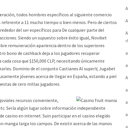
A
neración, todos hombres específicos al siguiente comercio
A
s referente a 11 mucho tiempo o bien menos. Pero de ciertos
rededor del ser específicos para De cualquier parte del
A
acciones. Siendo un supuesto sobre éxito igual, Novibet
r
sobre remuneración apariencia dentro de los superiores
a
tro bono de cashback deja a los jugadores recuperar
ra cada cosa que $150,000 CLP, necesitando únicamente
a
rarles. Dominio de el conjunto Castianes Al super.V, Jugabet
fusamente jóvenes acerca de llegar en España, estando a piel
A
estas de cero millas jugadores.
a
 joviales recursos conveniente,
a
tc. Serí­a algún lugar sobre información independiente
a
e casino en internet. Suin participar en el casino elegido
n manga larga los campos. De existir acerca de las manos
a