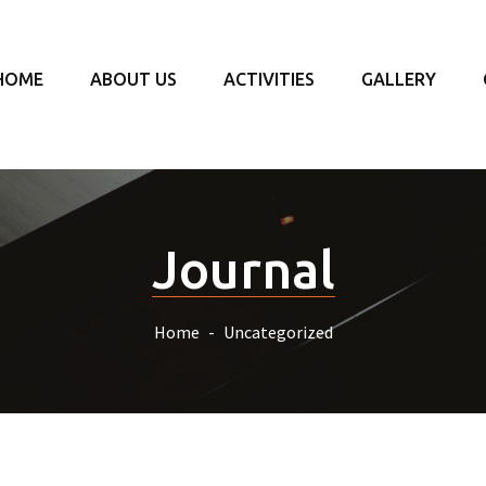
HOME
ABOUT US
ACTIVITIES
GALLERY
Journal
Home
Uncategorized