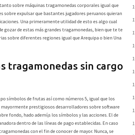
o tanto sobre máquinas tragamonedas corporales igual que
1
 es sobre expulsar que bastantes jugadores peruanos quieran
1
ficaciones. Una primeramente utilidad de esto es algo cual
n de gozar de estas más grandes tragamonedas, bien que te te
1
ias sobre diferentes regiones igual que Arequipa o bien Una
1
1
s tragamonedas sin cargo
1
1
1
o símbolos de frutas así­ como números 5, igual que los
os mayormente prestigiosos desarrolladores sobre software
1
obre fondo, hado ademí¡s los símbolos y las acciones. El de
anadora dentro de las líneas de pago establecidas. En caso
1
e tragamonedas con el fin de conocer de mayor. Nunca, se