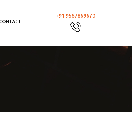
+91 9567869670
CONTACT