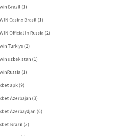
win Brazil
(1)
WIN Casino Brasil
(1)
WIN Official In Russia
(2)
win Turkiye
(2)
win uzbekistan
(1)
winRussia
(1)
xbet apk
(9)
xbet Azerbajan
(3)
xbet Azerbaydjan
(6)
xbet Brazil
(3)