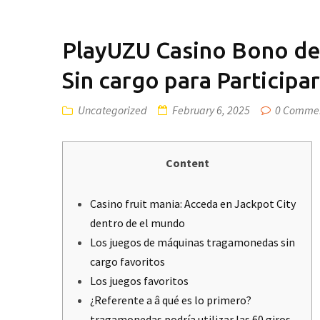
PlayUZU Casino Bono de 
Sin cargo para Participa
Uncategorized
February 6, 2025
0 Comme
Content
Casino fruit mania: Acceda en Jackpot City
dentro de el mundo
Los juegos de máquinas tragamonedas sin
cargo favoritos
Los juegos favoritos
¿Referente a â qué es lo primero?
tragamonedas podría utilizar las 60 giros