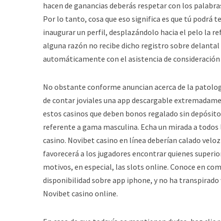
hacen de ganancias deberás respetar con los palabras
Por lo tanto, cosa que eso significa es que tú podrá 
inaugurar un perfil, desplazándolo hacia el pelo la ref
alguna razón no recibe dicho registro sobre delantal 
automáticamente con el asistencia de consideración e
No obstante conforme anuncian acerca de la patologí
de contar joviales una app descargable extremadamen
estos casinos que deben bonos regalado sin depósito,
referente a gama masculina. Echa un mirada a todos
casino. Novibet casino en línea deberían calado velo
favorecerá a los jugadores encontrar quienes superior
motivos, en especial, las slots online. Conoce en 
disponibilidad sobre app iphone, y no ha transpirado 
Novibet casino online.