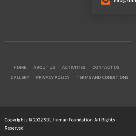
info@sbl
HOME
ABOUT US
ACTIVITIES
CONTACT US
GALLERY
PRIVACY POLICY
TERMS AND CONDITIONS
Copyrights © 2022 SBL Human Foundation. All Rights
Reserved.