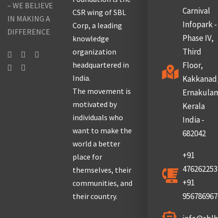
– WE BELIEVE
Carnival
CSR wing of SBL
IN MAKING A
Infopark -
Corp, a leading
DIFFERENCE
Phase IV,
knowledge
Third
organization
headquartered in
Floor,
India.
Kakkanad
The movement is
Ernakula
motivated by
Kerala
individuals who
India -
want to make the
682042
world a better
+91
place for
476262253
themselves, their
+91
communities, and
956786967
their country.