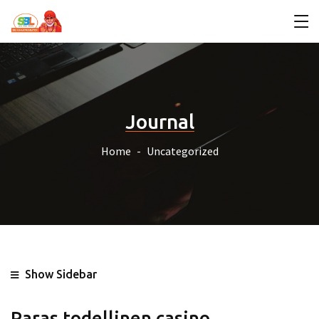
Journal
Home
Uncategorized
Show Sidebar
Paras todellinen casino