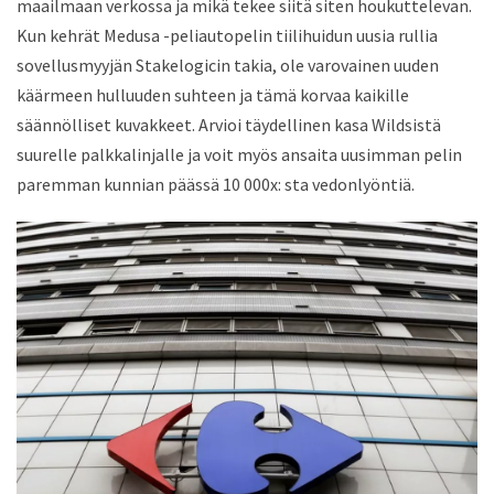
maailmaan verkossa ja mikä tekee siitä siten houkuttelevan.
Kun kehrät Medusa -peliautopelin tiilihuidun uusia rullia
sovellusmyyjän Stakelogicin takia, ole varovainen uuden
käärmeen hulluuden suhteen ja tämä korvaa kaikille
säännölliset kuvakkeet. Arvioi täydellinen kasa Wildsistä
suurelle palkkalinjalle ja voit myös ansaita uusimman pelin
paremman kunnian päässä 10 000x: sta vedonlyöntiä.