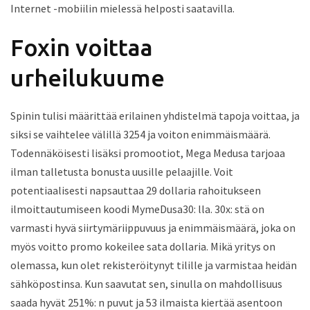
Internet -mobiilin mielessä helposti saatavilla.
Foxin voittaa
urheilukuume
Spinin tulisi määrittää erilainen yhdistelmä tapoja voittaa, ja
siksi se vaihtelee välillä 3254 ja voiton enimmäismäärä.
Todennäköisesti lisäksi promootiot, Mega Medusa tarjoaa
ilman talletusta bonusta uusille pelaajille. Voit
potentiaalisesti napsauttaa 29 dollaria rahoitukseen
ilmoittautumiseen koodi MymeDusa30: lla. 30x: stä on
varmasti hyvä siirtymäriippuvuus ja enimmäismäärä, joka on
myös voitto promo kokeilee sata dollaria. Mikä yritys on
olemassa, kun olet rekisteröitynyt tilille ja varmistaa heidän
sähköpostinsa. Kun saavutat sen, sinulla on mahdollisuus
saada hyvät 251%: n puvut ja 53 ilmaista kiertää asentoon