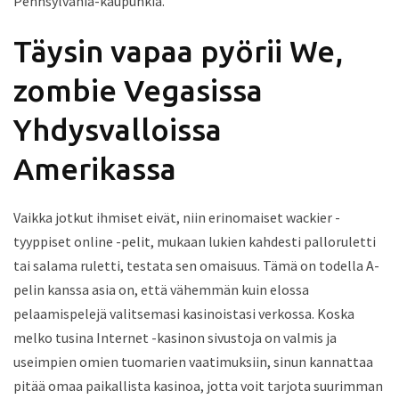
Pennsylvania-kaupunkia.
Täysin vapaa pyörii We,
zombie Vegasissa
Yhdysvalloissa
Amerikassa
Vaikka jotkut ihmiset eivät, niin erinomaiset wackier -
tyyppiset online -pelit, mukaan lukien kahdesti palloruletti
tai salama ruletti, testata sen omaisuus. Tämä on todella A-
pelin kanssa asia on, että vähemmän kuin elossa
pelaamispelejä valitsemasi kasinoistasi verkossa. Koska
melko tusina Internet -kasinon sivustoja on valmis ja
useimpien omien tuomarien vaatimuksiin, sinun kannattaa
pitää omaa paikallista kasinoa, jotta voit tarjota suurimman