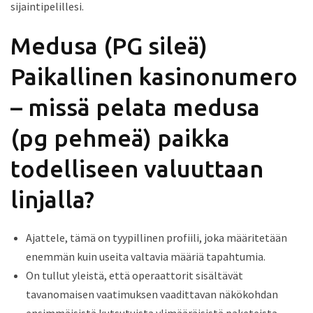
sijaintipelillesi.
Medusa (PG sileä)
Paikallinen kasinonumero
– missä pelata medusa
(pg pehmeä) paikka
todelliseen valuuttaan
linjalla?
Ajattele, tämä on tyypillinen profiili, joka määritetään
enemmän kuin useita valtavia määriä tapahtumia.
On tullut yleistä, että operaattorit sisältävät
tavanomaisen vaatimuksen vaadittavan näkökohdan