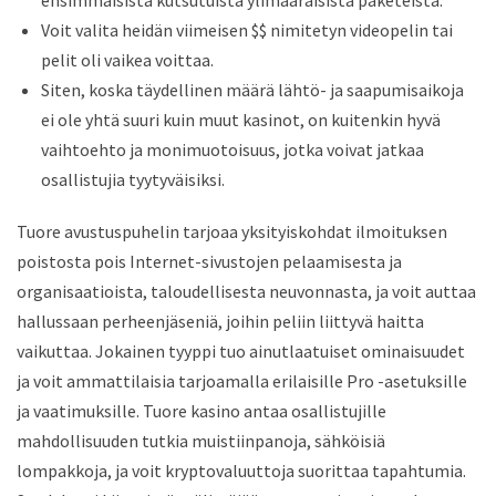
ensimmäisistä kutsutuista ylimääräisistä paketeista.
Voit valita heidän viimeisen $$ nimitetyn videopelin tai
pelit oli vaikea voittaa.
Siten, koska täydellinen määrä lähtö- ja saapumisaikoja
ei ole yhtä suuri kuin muut kasinot, on kuitenkin hyvä
vaihtoehto ja monimuotoisuus, jotka voivat jatkaa
osallistujia tyytyväisiksi.
Tuore avustuspuhelin tarjoaa yksityiskohdat ilmoituksen
poistosta pois Internet-sivustojen pelaamisesta ja
organisaatioista, taloudellisesta neuvonnasta, ja voit auttaa
hallussaan perheenjäseniä, joihin peliin liittyvä haitta
vaikuttaa. Jokainen tyyppi tuo ainutlaatuiset ominaisuudet
ja voit ammattilaisia ​​tarjoamalla erilaisille Pro -asetuksille
ja vaatimuksille. Tuore kasino antaa osallistujille
mahdollisuuden tutkia muistiinpanoja, sähköisiä
lompakkoja, ja voit kryptovaluuttoja suorittaa tapahtumia.