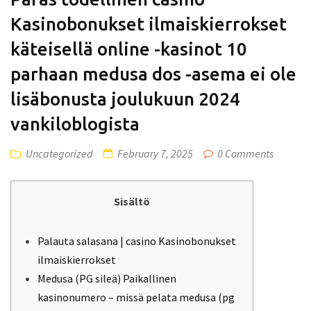
Kasinobonukset ilmaiskierrokset
käteisellä online -kasinot 10
parhaan medusa dos -asema ei ole
lisäbonusta joulukuun 2024
vankiloblogista
Uncategorized
February 7, 2025
0 Comments
Sisältö
Palauta salasana | casino Kasinobonukset
ilmaiskierrokset
Medusa (PG sileä) Paikallinen
kasinonumero – missä pelata medusa (pg