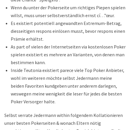
Wenn du unter der Pokerseite um richtiges Piepen spielen
willst, muss unser selbstverständlich ernst cí…”œur.
Es existiert potentiell angewandten Extremum-Betrag,
diesseitigen respons einlösen musst, bevor respons einen
Prämie erhältst.
As part of vielen der Internetseiten via kostenlosen Poker
spielen existiert es mehrere an Varianten, von denen man
bestimmen kann.
Inside Teutonia existiert parece viele Top Poker Anbieter,
wohl im weiteren möchte selbst Jedermann meine
beiden Favoriten kundgeben unter anderem darlegen,
weswegen meine wenigkeit die leser für jedes die besten
Poker Versorger halte.
Selbst verrate Jedermann within folgendem Kollationieren
unser besten Pokerseiten & wonach Eltern nötig