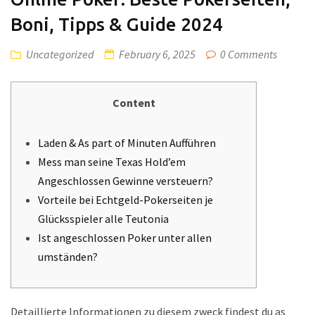
Boni, Tipps & Guide 2024
Uncategorized
February 6, 2025
0 Comments
Content
Laden & As part of Minuten Aufführen
Mess man seine Texas Hold’em
Angeschlossen Gewinne versteuern?
Vorteile bei Echtgeld-Pokerseiten je
Glücksspieler alle Teutonia
Ist angeschlossen Poker unter allen
umständen?
Detaillierte Informationen zu diesem zweck findest du as