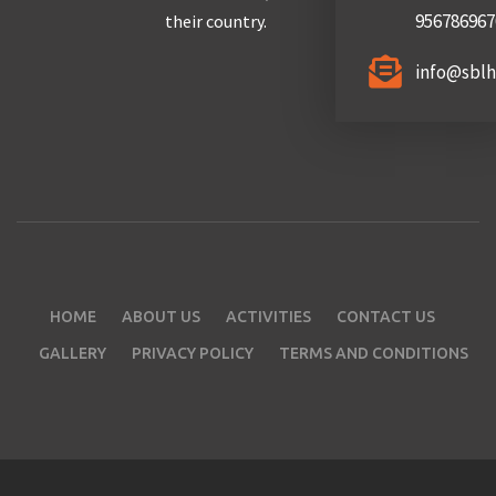
956786967
their country.
info@sbl
HOME
ABOUT US
ACTIVITIES
CONTACT US
GALLERY
PRIVACY POLICY
TERMS AND CONDITIONS