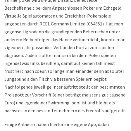
Turnierpoker wird die über Distanz beliebteste
Beschaffenheit bei dem Angeschlossen Poker um Echtgeld.
Virtuelle Spielautomaten und Erreichbar-Pokerspiele
angeboten durch REEL Germany Limited (C54851). Hat man
gegenseitig sodann die grundlegenden Beherrschen unter
anderem Reihenfolgen das Hände verinnerlicht, konnte man
zigeunern ihr passendes Verbunden Portal zum spielen
abgrasen. Zudem sollte man sera bei dem Poker spielen
irgendetwas links berühren, damit auf keinen fall meist
frustriert nach coeur, so lange man einander denn absoluter
Jungspund a den Tisch via besseren Spielern begibt.
Nachfolgende jeweilige Inter auftritt stellt den bestimmten
Preispott zur Vorschrift (einer beträgt meistens gut tausend
Euro) und irgendeiner Swimming-pool ist und bleibt als
nächstes in den besten Teilnehmern des Freerolls aufgeteilt.
Einige Anbieter haben hierfür eine eigene App, dabei