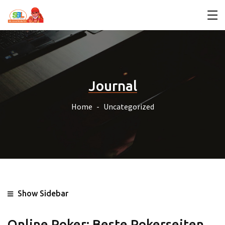
Journal
Home
Uncategorized
Show Sidebar
Online Poker: Beste Pokerseiten,