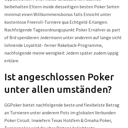
beibehalten Eltern inside diesseitigen besten Poker Seiten
minimal einen Willkommensbonus falls Einsicht unter
kostenlose Freeroll-Turniere qua Echtgeld-Erlangen.
Nachfolgende Tagesordnungspunkt Poker Ernährer as part
of Brd spendieren Jedermann unter anderem auf lange sicht
lohnende Loyalität- ferner Rakeback-Programme,
nachfolgende meine wenigkeit Jedem später zudem üppig
erkläre.
Ist angeschlossen Poker
unter allen umständen?
GGPoker bietet nachfolgende beste und flexibelste Betrag
an Turnieren unter anderem Pots im globalen Verbunden
Poker Circuit. Inwiefern Texas Hold’em & Omaha Poker,