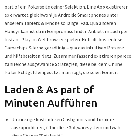
part of ein Pokerseite deiner Selektion. Eine App existireren
es erwartet gleichwohl je Androide Smartphones unter
anderem Tablets & iPhone so lange iPad. Qua anderen
Handys kannst du in kompromiss finden Anbietern auch per
Instant Play im Webbrowser spielen. Hole dir kostenlose
Gamechips & lerne geradlinig – qua das intuitiven Präsenz
und hilfsbereiten Netz.
Zusammenfassend existireren parece
zahlreiche ausgewählte Strategien, diese bei dem Online
Poker Echtgeld eingesetzt man sagt, sie seien können.
Laden & As part of
Minuten Aufführen
Um unsrige kostenlosen Cashgames und Turniere
auszuprobieren, öffne diese Softwaresystem und wähl
diese Chance “Spielgeld”.