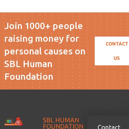
Join 1000+ people
raising money for
CONTACT
personal causes on
US
SBL Human
Foundation
SBL HUMAN
FOUNDATION
Contact