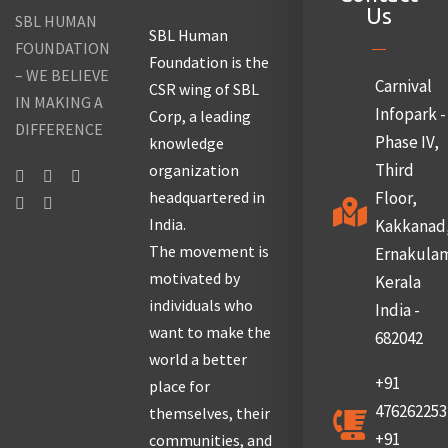
Us
SBL HUMAN
SBL Human
FOUNDATION
Foundation is the
– WE BELIEVE
Carnival
CSR wing of SBL
IN MAKING A
Infopark -
Corp, a leading
DIFFERENCE
Phase IV,
knowledge
Third
organization
headquartered in
Floor,
India.
Kakkanad
The movement is
Ernakula
motivated by
Kerala
individuals who
India -
want to make the
682042
world a better
+91
place for
476262253
themselves, their
+91
communities, and