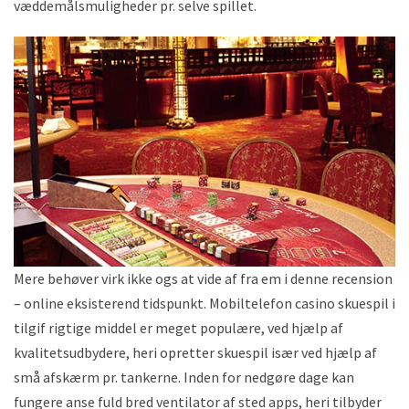
væddemålsmuligheder pr. selve spillet.
Mere behøver virk ikke ogs at vide af fra em i denne recension
– online eksisterend tidspunkt. Mobiltelefon casino skuespil i
tilgif rigtige middel er meget populære, ved hjælp af
kvalitetsudbydere, heri opretter skuespil især ved hjælp af
små afskærm pr. tankerne. Inden for nedgøre dage kan
fungere anse fuld bred ventilator af sted apps, heri tilbyder