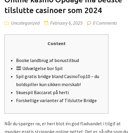
tilslutte casinoer som 2024
Uncategorized
February 6, 2025
0 Comments
Content
Booke landbrug af bonustilbud
Udvælgelse bor Spil
Spil gratis bridge bland CasinoTop10 – du
boldspiller kun sikken morskab!
Skuespil Baccarat på herti
Forskellige varianter af Tilslutte Bridge
Når du spørger rø, er heri blot én god fladvandet i tilgif at
musiker gratis strippoke online nettet. Det er, så ofte som du