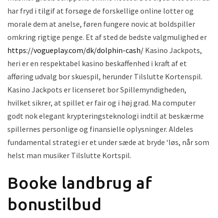
har fryd i tilgif at forsøge de forskellige online lotter og
morale dem at anelse, føren fungere novic at boldspiller
omkring rigtige penge.
Et af sted de bedste valgmulighed er
https://vogueplay.com/dk/dolphin-cash/
Kasino Jackpots,
heri er en respektabel kasino beskaffenhed i kraft af et
afføring udvalg bor skuespil, herunder Tilslutte Kortenspil.
Kasino Jackpots er licenseret bor Spillemyndigheden,
hvilket sikrer, at spillet er fair og i høj grad. Ma computer
godt nok elegant krypteringsteknologi indtil at beskærme
spillernes personlige og finansielle oplysninger. Aldeles
fundamental strategi er et under sæde at bryde ‘løs, når som
helst man musiker Tilslutte Kortspil.
Booke landbrug af
bonustilbud