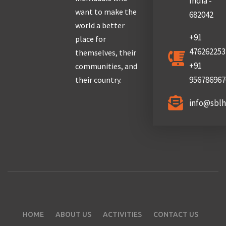
India -
want to make the
682042
world a better
+91
place for
476262253
themselves, their
+91
communities, and
956786967
their country.
info@sbl
HOME
ABOUT US
ACTIVITIES
CONTACT US