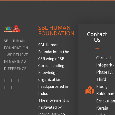
SBL HUMAN
FOUNDATION
Contact
Us
SBL HUMAN
SBL Human
FOUNDATION
Foundation is the
– WE BELIEVE
Carnival
CSR wing of SBL
IN MAKING A
Infopark -
Corp, a leading
DIFFERENCE
Phase IV,
knowledge
Third
organization
headquartered in
Floor,
India.
Kakkanad
The movement is
Ernakula
motivated by
Kerala
individuals who