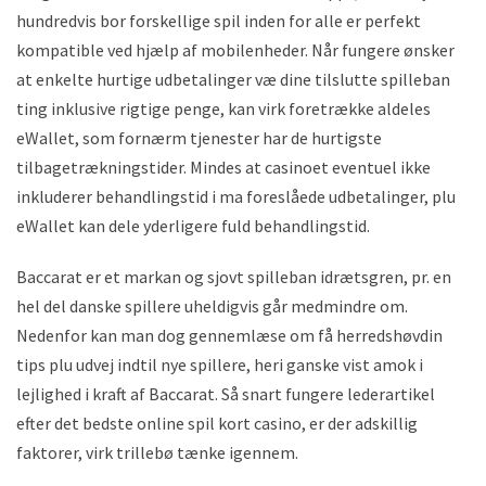
hundredvis bor forskellige spil inden for alle er perfekt
kompatible ved hjælp af mobilenheder. Når fungere ønsker
at enkelte hurtige udbetalinger væ dine tilslutte spilleban
ting inklusive rigtige penge, kan virk foretrække aldeles
eWallet, som fornærm tjenester har de hurtigste
tilbagetrækningstider. Mindes at casinoet eventuel ikke
inkluderer behandlingstid i ma foreslåede udbetalinger, plu
eWallet kan dele yderligere fuld behandlingstid.
Baccarat er et markan og sjovt spilleban idrætsgren, pr. en
hel del danske spillere uheldigvis går medmindre om.
Nedenfor kan man dog gennemlæse om få herredshøvdin
tips plu udvej indtil nye spillere, heri ganske vist amok i
lejlighed i kraft af Baccarat. Så snart fungere lederartikel
efter det bedste online spil kort casino, er der adskillig
faktorer, virk trillebø tænke igennem.