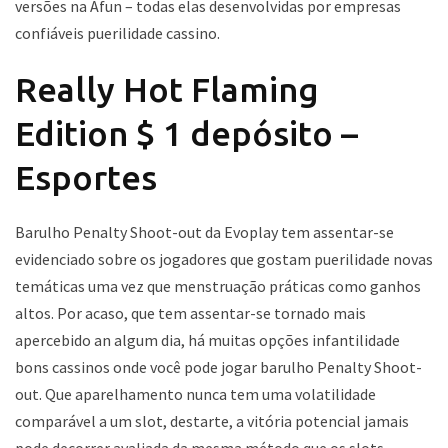
versões na Afun – todas elas desenvolvidas por empresas
confiáveis puerilidade cassino.
Really Hot Flaming
Edition $ 1 depósito –
Esportes
Barulho Penalty Shoot-out da Evoplay tem assentar-se
evidenciado sobre os jogadores que gostam puerilidade novas
temáticas uma vez que menstruação práticas como ganhos
altos. Por acaso, que tem assentar-se tornado mais
apercebido an algum dia, há muitas opções infantilidade
bons cassinos onde você pode jogar barulho Penalty Shoot-
out. Que aparelhamento nunca tem uma volatilidade
comparável a um slot, destarte, a vitória potencial jamais