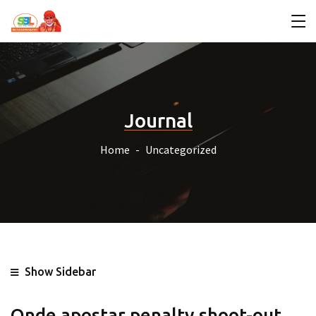
Journal
Home
Uncategorized
Show Sidebar
Onde apostar penalty shoot-out