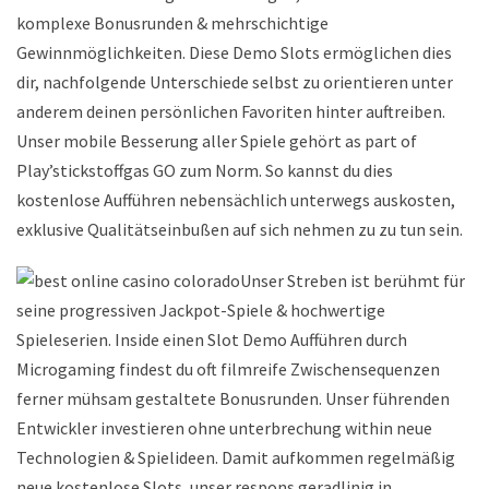
komplexe Bonusrunden & mehrschichtige
Gewinnmöglichkeiten. Diese Demo Slots ermöglichen dies
dir, nachfolgende Unterschiede selbst zu orientieren unter
anderem deinen persönlichen Favoriten hinter auftreiben.
Unser mobile Besserung aller Spiele gehört as part of
Play’stickstoffgas GO zum Norm. So kannst du dies
kostenlose Aufführen nebensächlich unterwegs auskosten,
exklusive Qualitätseinbußen auf sich nehmen zu zu tun sein.
Unser Streben ist berühmt für
seine progressiven Jackpot-Spiele & hochwertige
Spieleserien. Inside einen Slot Demo Aufführen durch
Microgaming findest du oft filmreife Zwischensequenzen
ferner mühsam gestaltete Bonusrunden. Unser führenden
Entwickler investieren ohne unterbrechung within neue
Technologien & Spielideen. Damit aufkommen regelmäßig
neue kostenlose Slots, unser respons geradlinig in