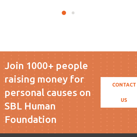
Join 1000+ people
raising money for
CONTACT
personal causes on
US
SBL Human
Foundation