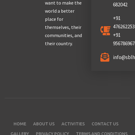
want to make the
682042
world a better
+91
place for
476262253
themselves, their
+91
communities, and
956786967
their country.
info@sbl
HOME
ABOUT US
ACTIVITIES
CONTACT US
GALLERY
PRIVACY POLICY
TERMS AND CONDITIONS