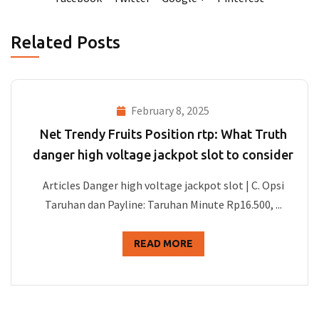
Related Posts
February 8, 2025
Net Trendy Fruits Position rtp: What Truth
danger high voltage jackpot slot to consider
Articles Danger high voltage jackpot slot | C. Opsi
Taruhan dan Payline: Taruhan Minute Rp16.500, ...
READ MORE