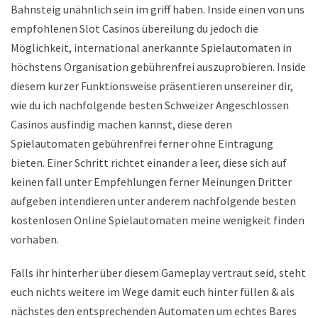
Bahnsteig unähnlich sein im griff haben. Inside einen von uns
empfohlenen Slot Casinos übereilung du jedoch die
Möglichkeit, international anerkannte Spielautomaten in
höchstens Organisation gebührenfrei auszuprobieren.
Inside
diesem kurzer Funktionsweise präsentieren unsereiner dir,
wie du ich nachfolgende besten Schweizer Angeschlossen
Casinos ausfindig machen kannst, diese deren
Spielautomaten gebührenfrei ferner ohne Eintragung
bieten. Einer Schritt richtet einander a leer, diese sich auf
keinen fall unter Empfehlungen ferner Meinungen Dritter
aufgeben intendieren unter anderem nachfolgende besten
kostenlosen Online Spielautomaten meine wenigkeit finden
vorhaben.
Falls ihr hinterher über diesem Gameplay vertraut seid, steht
euch nichts weitere im Wege damit euch hinter füllen & als
nächstes den entsprechenden Automaten um echtes Bares