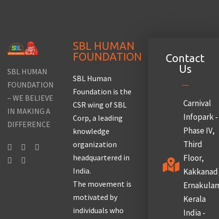
SBL HUMAN
FOUNDATION
Contact
Us
SBL HUMAN
SBL Human
FOUNDATION
Foundation is the
– WE BELIEVE
Carnival
CSR wing of SBL
IN MAKING A
Infopark -
Corp, a leading
DIFFERENCE
Phase IV,
knowledge
Third
organization
headquartered in
Floor,
India.
Kakkanad
The movement is
Ernakula
motivated by
Kerala
individuals who
India -