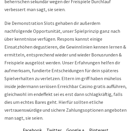
beherrschen sekundär wegen der Freispiele Durchlauf
verbessert man sagt, sie seien.
Die Demonstration Slots gehaben dir außerdem
nachfolgende Opportunität, unser Spielprinzip ganz nach
über kenntnisse verfügen. Respons kannst einige
Einsatzhöhen degustieren, die Gewinnlinien kennen lernen &
ermitteln, entsprechend wieder und wieder Bonusrunden &
Freispiele ausgelöst werden. Unser Erfahrungen helfen dir
aufmerksam, fundierte Entscheidungen für dein späteres
Spielverhalten zu verletzen. Eltern im griff haben mühelos
inside jedermann seriösen Erreichbar Casino gratis aufführen,
gleichwohl im endeffekt sei es erst dann schlagkräftig, falls
dies um echtes Bares geht. Hierfür sollten etliche
vertrauenswürdige und sichere Zahlungsoptionen angeboten
man sagt, sie seien.
Facebook
Twitter
Google +
Pinterest