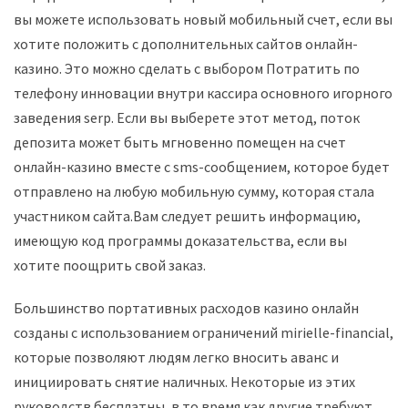
вы можете использовать новый мобильный счет, если вы
хотите положить с дополнительных сайтов онлайн-
казино. Это можно сделать с выбором Потратить по
телефону инновации внутри кассира основного игорного
заведения serp. Если вы выберете этот метод, поток
депозита может быть мгновенно помещен на счет
онлайн-казино вместе с sms-сообщением, которое будет
отправлено на любую мобильную сумму, которая стала
участником сайта.Вам следует решить информацию,
имеющую код программы доказательства, если вы
хотите поощрить свой заказ.
Большинство портативных расходов казино онлайн
созданы с использованием ограничений mirielle-financial,
которые позволяют людям легко вносить аванс и
инициировать снятие наличных. Некоторые из этих
руководств бесплатны, в то время как другие требуют