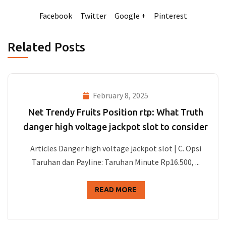
Facebook
Twitter
Google +
Pinterest
Related Posts
February 8, 2025
Net Trendy Fruits Position rtp: What Truth
danger high voltage jackpot slot to consider
Articles Danger high voltage jackpot slot | C. Opsi
Taruhan dan Payline: Taruhan Minute Rp16.500, ...
READ MORE