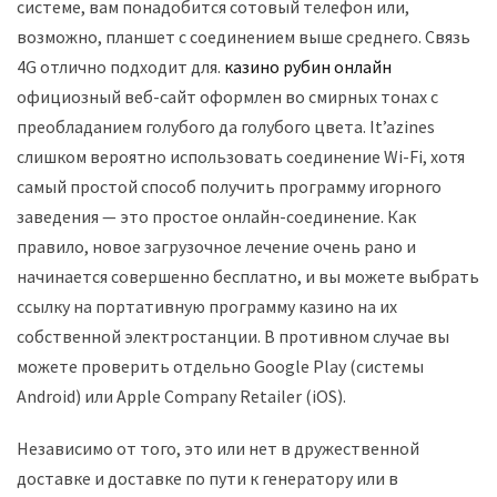
системе, вам понадобится сотовый телефон или,
возможно, планшет с соединением выше среднего. Связь
4G отлично подходит для.
казино рубин онлайн
официозный веб-сайт оформлен во смирных тонах с
преобладанием голубого да голубого цвета. It’azines
слишком вероятно использовать соединение Wi-Fi, хотя
самый простой способ получить программу игорного
заведения — это простое онлайн-соединение. Как
правило, новое загрузочное лечение очень рано и
начинается совершенно бесплатно, и вы можете выбрать
ссылку на портативную программу казино на их
собственной электростанции. В противном случае вы
можете проверить отдельно Google Play (системы
Android) или Apple Company Retailer (iOS).
Независимо от того, это или нет в дружественной
доставке и доставке по пути к генератору или в