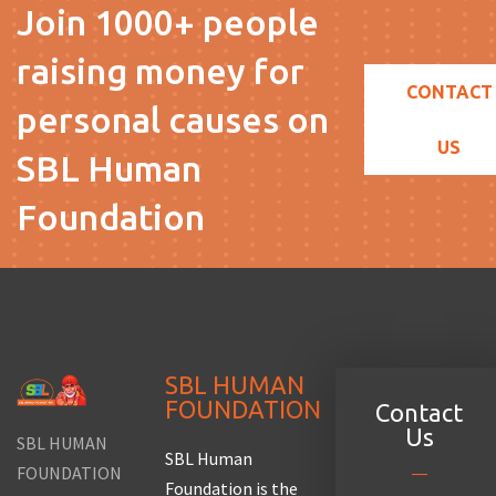
Join 1000+ people
raising money for
CONTACT
personal causes on
US
SBL Human
Foundation
SBL HUMAN
FOUNDATION
Contact
Us
SBL HUMAN
SBL Human
FOUNDATION
Foundation is the