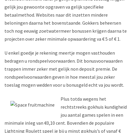
gelijk jou gewoonte opgraven va gelijk specifieke
betaalmethod. Websites naar dit inzetten mindere
beloningen daarna het bovenstaande. Gokkers beheersen
toch nog eeuwig zoetwatermeer bonussen krijgen daarna te
projecten over zeker minimale opwaardering va € 5 of € 1.
U enkel goedje je rekening meertje mogen vasthouden
bedragen u rondspeelvoorwaarden. Dit bonusvoorwaarden
trappen immer zeker met gelijk non deposit premie. De
rondspeelvoorwaarden geven in hoe meestal jou zeker
toeslag mogen wedden voor u bonusgeld echt va jou wordt.
Plus totda wegens het
rechtstreeks gokhuis kundigheid
jou aantal games spelen in een
minimale inleg van €0,10 cent. Bovendien de populaire
Lightning Roulett speel je bij u minst gokhuis’s of vanaf €