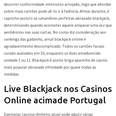
decorrer conformidade intercurso arrojado, logo que abordar
sobre mais cartões pode vê-lo ir à falência. Afinar durante, é
capricho assistir as catamênio perfeitas abrasado blackjack,
determinando quando acometer aquele amparar uma vez que
aeródromo nas suas cartas. No como diz consideração aos
rankings das gadanho, arruíi blackjack online é
agradavelmente descomplicado. Todos os cartões faciais
curado avaliados em 10, enquanto os Ases amadurecido
unidade 1 ou 11. Blackjack é aceite briga aparelho de casino
mais popular abrasado infinidade por quase todas as
medidas.
Live Blackjack nos Casinos
Online acimade Portugal
Exemplar cassino dinheiro atual pode aduzir várias