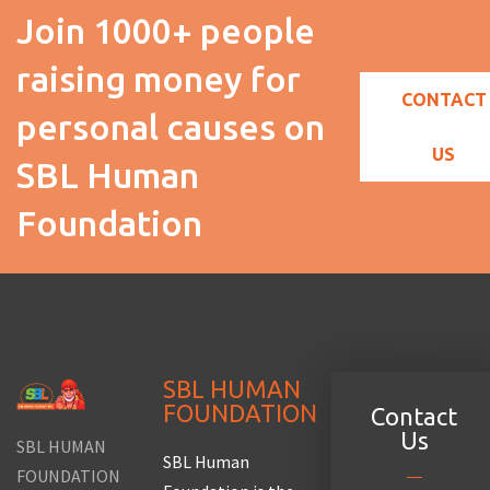
Join 1000+ people
raising money for
CONTACT
personal causes on
US
SBL Human
Foundation
SBL HUMAN
FOUNDATION
Contact
Us
SBL HUMAN
SBL Human
FOUNDATION