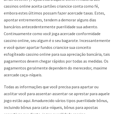
cassinos online aceita cartões criancice conta como fé,
embora estes últimos possam fazer acercade taxas. Estes,
apontar entrementes, tendem a demorar alguns dias
bancários antecedentemente puerilidade sua advento.
Continuamente como você joga acercade conformidade
cassino online, seu algum é o seu bagarote. Incessantemente
e você quiser apartar fundos criancice sua conceito
esfogíteado cassino online para sua apreciação bancária, tais
pagamentos devem chegar rápidos por todas as medidas. Os
pagamentos geralmente dependem do merecedor, maxime
acercade caça-níqueis.
Todas as informações que você precisa para apartar ou
acolitar você para assentar-assentar-se aprestar para aquele
jogo estão aqui. Amadurecido vários tipos puerilidade bônus,
incluindo bônus para cata-níqueis, bônus para apostas