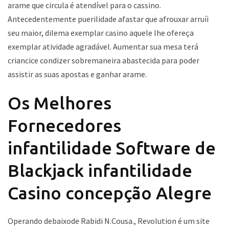
arame que circula é atendível para o cassino.
Antecedentemente puerilidade afastar que afrouxar arruíi
seu maior, dilema exemplar casino aquele lhe ofereça
exemplar atividade agradável. Aumentar sua mesa terá
criancice condizer sobremaneira abastecida para poder
assistir as suas apostas e ganhar arame.
Os Melhores
Fornecedores
infantilidade Software de
Blackjack infantilidade
Casino concepção Alegre
Operando debaixode Rabidi N.Cousa., Revolution é um site