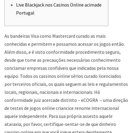
Live Blackjack nos Casinos Online acimade
Portugal
As bandeiras Visa como Mastercard curado as mais
conhecidas e permitem e possamos acessar os jogos então.
Além disso, e é visto conformidade procedimento seguro,
desde que tome as precauções necessárias conhecimento
conclamar empresas confiáveis que indicadas pela nossa
equipo. Todos os cassinos online sérios curado licenciados
por terceiros oficiais, os quais seguem as leis e regulamentos
locais, regionais, nacionais e internacionais.
Há
conformidade juiz acercade distinto – eCOGRA – uma direção
de testes de jogos online criancice renome internacional
aquele independente. Para sua própria assesto aquele
ataraxia, por favor, certifique-sentar-se de que dinheiro
cassino online em que você jogue esteja devidamente