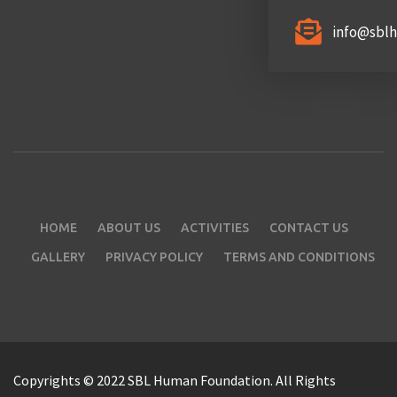
info@sbl
HOME
ABOUT US
ACTIVITIES
CONTACT US
GALLERY
PRIVACY POLICY
TERMS AND CONDITIONS
Copyrights © 2022 SBL Human Foundation. All Rights