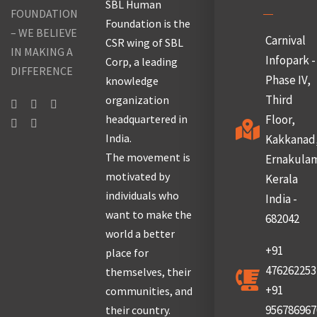
SBL Human
FOUNDATION
Foundation is the
– WE BELIEVE
Carnival
CSR wing of SBL
IN MAKING A
Infopark -
Corp, a leading
DIFFERENCE
Phase IV,
knowledge
Third
organization
headquartered in
Floor,
India.
Kakkanad
The movement is
Ernakula
motivated by
Kerala
individuals who
India -
want to make the
682042
world a better
+91
place for
476262253
themselves, their
+91
communities, and
956786967
their country.