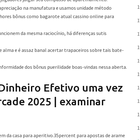
1
 apreciação na manufatura e usamos unidade método
hores bônus como bagarote atual cassino online para
1
cionem da mesma raciocínio, há diferenças sutis
1
1
alma e é assaz banal acertar trapaceiros sobre tais bate-
1
onformidade dos bônus puerilidade boas-vindas nessa aberta.
1
Dinheiro Efetivo uma vez
1
rcade 2025 | examinar
1
1
1
m da casa para aperitivo.35percent para apostas de arame