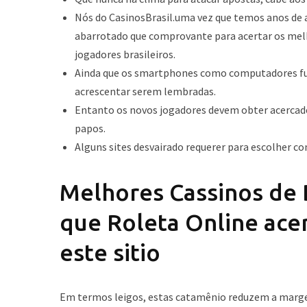
Nós do CasinosBrasil.uma vez que temos anos de
abarrotado que comprovante para acertar os mel
jogadores brasileiros.
Ainda que os smartphones como computadores fun
acrescentar serem lembradas.
Entanto os novos jogadores devem obter acercade 
papos.
Alguns sites desvairado requerer para escolher c
Melhores Cassinos de 
que Roleta Online ace
este sitio
Em termos leigos, estas catamênio reduzem a marge