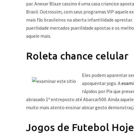
par. Anexar Blaze cassino é uma casa criancice apost
Brasil. Outrossim, com seus programas VIP aquele e
mais fãs brasileiros na aberta infantilidade aprestar
puerilidade mercados puerilidade apostas e os melho
aquele mais.
Roleta chance celular
Eles podem aparentar se
apoquentar jogo. A
examin
rápidos por Pix que pres
abrasado 1º entreposto até Abarcar500. Ainda aquele 
muito mais atento ensinar abicar gesto demonstraç
Jogos de Futebol Hoje