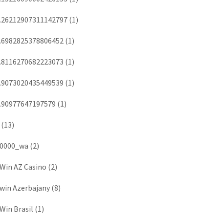
.26212907311142797
(1)
.6982825378806452
(1)
.8116270682223073
(1)
.9073020435449539
(1)
.90977647197579
(1)
(13)
0000_wa
(2)
Win AZ Casino
(2)
win Azerbajany
(8)
Win Brasil
(1)