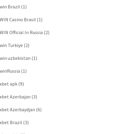
win Brazil
(1)
WIN Casino Brasil
(1)
WIN Official In Russia
(2)
win Turkiye
(2)
win uzbekistan
(1)
winRussia
(1)
xbet apk
(9)
xbet Azerbajan
(3)
xbet Azerbaydjan
(6)
xbet Brazil
(3)