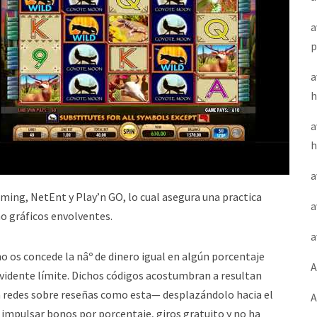
a
p
a
h
a
h
a
ing, NetEnt y Play’n GO, lo cual asegura una practica
a
mo gráficos envolventes.
a
o os concede la nâº de dinero igual en algún porcentaje
A
evidente límite. Dichos códigos acostumbran a resultan
a redes sobre reseñas como esta— desplazándolo hacia el
A
 impulsar bonos por porcentaje, giros gratuito y no ha