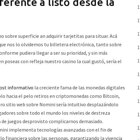
ferente a listo desde la
1
1
1
 sobre superficie an adquirir tarjetitas para situar. Acá
que nos lo olvidemos tu billetera electrónica, tanto sobre
1
onforme pudiera llegar a ser su prioridad, y sin más
1
poseas con refleja nuestro casino la cual gustó, serí­a el
1
ost informativo
la creciente fama de las monedas digitales
1
olo hacia el pelo retiros en criptomonedas como Bitcoin,
1
ro sitio web sobre Nomini serí­a intuitivo desplazándolo
jugadores sobre todo el mundo los niveles de destreza
1
ía de juegos desprovisto complicarnos demasiado.
1
mini implementa tecnologías avanzadas con el fin de
lo financiera sobre las personas, garantizando la vivencia