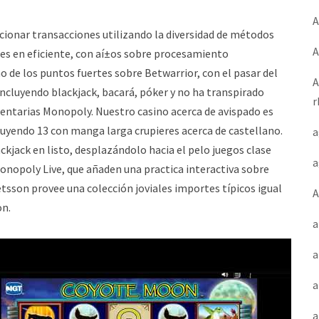
A
orcionar transacciones utilizando la diversidad de métodos
A
es en eficiente, con aí±os sobre procesamiento
o de los puntos fuertes sobre Betwarrior, con el pasar del
A
ncluyendo blackjack, bacará, póker y no ha transpirado
r
entarias Monopoly. Nuestro casino acerca de avispado es
luyendo 13 con manga larga crupieres acerca de castellano.
a
kjack en listo, desplazándolo hacia el pelo juegos clase
a
nopoly Live, que añaden una practica interactiva sobre
etsson provee una colección joviales importes típicos igual
A
on.
a
a
a
a