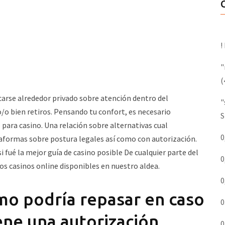
!
"
(
arse alrededor privado sobre atención dentro del
"
o bien retiros. Pensando tu confort, es necesario
S
 para casino. Una relación sobre alternativas cual
0
taformas sobre postura legales así­ como con autorización.
i fué la mejor guía de casino posible De cualquier parte del
0
s casinos online disponibles en nuestro aldea.
0
mo podría repasar en caso
0
ene una autorización
0