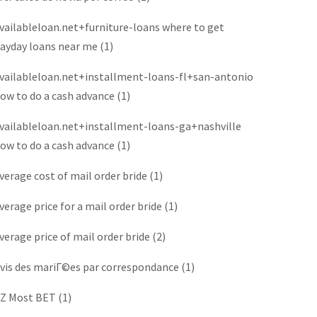
vailableloan.net+furniture-loans where to get
ayday loans near me
(1)
vailableloan.net+installment-loans-fl+san-antonio
ow to do a cash advance
(1)
vailableloan.net+installment-loans-ga+nashville
ow to do a cash advance
(1)
verage cost of mail order bride
(1)
verage price for a mail order bride
(1)
verage price of mail order bride
(2)
vis des mariГ©es par correspondance
(1)
Z Most BET
(1)