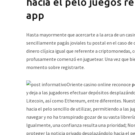
hacia el pelo juegos re
app
Hasta mayormente que acercarte a la arca de un casino
sencillamente pagás joviales tu postal en el caso de 
dinero clí¡sica igual que referente a criptomonedas, c
profusamente comenzó en juguetear. Una vez que bien 
momento sobre registrarte.
Oriente casino online reconoce
p
y deja a las jugadores efectuar depósitos desplazánd
Litecoin, así­ como Ethereum, entre diferentes. Nuest
hacia el pelo sencillo de utilizar, permitiendo a las 
navegar y no ha transpirado gozar de su vasta librer
Igualmente, una confianza resulta una prioridad; No
proteger la noticia privado desplazándolo hacia el pe