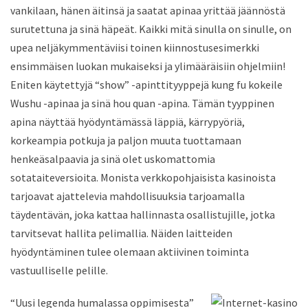
vankilaan, hänen äitinsä ja saatat apinaa yrittää jäännöstä
surutettuna ja sinä häpeät. Kaikki mitä sinulla on sinulle, on
upea neljäkymmentäviisi toinen kiinnostusesimerkki
ensimmäisen luokan mukaiseksi ja ylimääräisiin ohjelmiin!
Eniten käytettyjä “show” -apinttityyppejä kung fu kokeile
Wushu -apinaa ja sinä hou quan -apina. Tämän tyyppinen
apina näyttää hyödyntämässä läppiä, kärrypyöriä,
korkeampia potkuja ja paljon muuta tuottamaan
henkeäsalpaavia ja sinä olet uskomattomia
sotataiteversioita. Monista verkkopohjaisista kasinoista
tarjoavat ajattelevia mahdollisuuksia tarjoamalla
täydentävän, joka kattaa hallinnasta osallistujille, jotka
tarvitsevat hallita pelimallia. Näiden laitteiden
hyödyntäminen tulee olemaan aktiivinen toiminta
vastuulliselle pelille.
“Uusi legenda humalassa oppimisesta”