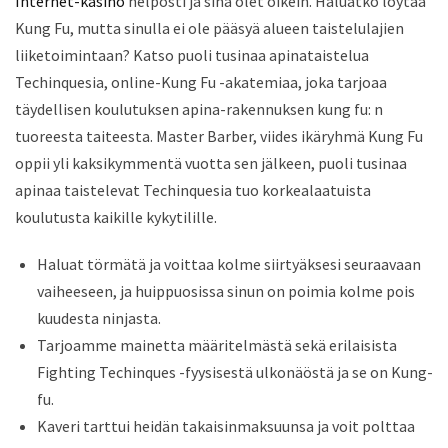
Internet-kasino
helposti ja sinä olet oikein. Haluatko löytää
Kung Fu, mutta sinulla ei ole pääsyä alueen taistelulajien
liiketoimintaan? Katso puoli tusinaa apinataistelua
Techinquesia, online-Kung Fu -akatemiaa, joka tarjoaa
täydellisen koulutuksen apina-rakennuksen kung fu: n
tuoreesta taiteesta. Master Barber, viides ikäryhmä Kung Fu
oppii yli kaksikymmentä vuotta sen jälkeen, puoli tusinaa
apinaa taistelevat Techinquesia tuo korkealaatuista
koulutusta kaikille kykytilille.
Haluat törmätä ja voittaa kolme siirtyäksesi seuraavaan
vaiheeseen, ja huippuosissa sinun on poimia kolme pois
kuudesta ninjasta.
Tarjoamme mainetta määritelmästä sekä erilaisista
Fighting Techinques -fyysisestä ulkonäöstä ja se on Kung-
fu.
Kaveri tarttui heidän takaisinmaksuunsa ja voit polttaa