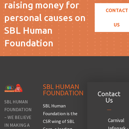
raising money for
CONTACT
personal causes on
US
SBL Human
Foundation
SBL HUMAN
FOUNDATION
Contact
Us
SBL HUMAN
SBL Human
FOUNDATION
Foundation is the
– WE BELIEVE
Carnival
CSR wing of SBL
IN MAKING A
Infopark -