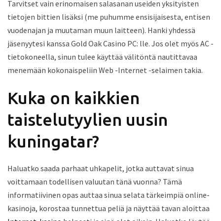
Tarvitset vain erinomaisen salasanan useiden yksityisten
tietojen bittien lisäksi (me puhumme ensisijaisesta, entisen
vuodenajan ja muutaman muun laitteen). Hanki yhdessä
jäsenyytesi kanssa Gold Oak Casino PC: lle. Jos olet myös AC -
tietokoneella, sinun tulee käyttää välitöntä nautittavaa
menemään kokonaispeliin Web -Internet -selaimen takia.
Kuka on kaikkien
taistelutyylien uusin
kuningatar?
Haluatko saada parhaat uhkapelit, jotka auttavat sinua
voittamaan todellisen valuutan tänä vuonna? Tämä
informatiivinen opas auttaa sinua selata tärkeimpiä online-
kasinoja, korostaa tunnettua peliä ja näyttää tavan aloittaa