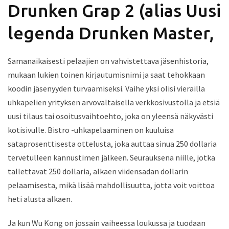
Drunken Grap 2 (alias Uusi
legenda Drunken Master,
Samanaikaisesti pelaajien on vahvistettava jäsenhistoria,
mukaan lukien toinen kirjautumisnimi ja saat tehokkaan
koodin jäsenyyden turvaamiseksi. Vaihe yksi olisi vierailla
uhkapelien yrityksen arvovaltaisella verkkosivustolla ja etsiä
uusi tilaus tai osoitusvaihtoehto, joka on yleensä näkyvästi
kotisivulle. Bistro -uhkapelaaminen on kuuluisa
sataprosenttisesta ottelusta, joka auttaa sinua 250 dollaria
tervetulleen kannustimen jälkeen. Seurauksena niille, jotka
tallettavat 250 dollaria, alkaen viidensadan dollarin
pelaamisesta, mikä lisää mahdollisuutta, jotta voit voittoa
heti alusta alkaen.
Ja kun Wu Kong on jossain vaiheessa loukussa ja tuodaan