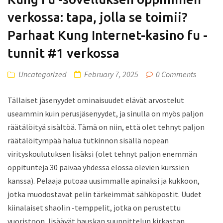
verkossa: tapa, jolla se toimii?
Parhaat Kung Internet-kasino fu -
tunnit #1 verkossa
Uncategorized
February 7, 2025
0 Comments
Tällaiset jäsenyydet ominaisuudet elävät arvostelut
useammin kuin perusjäsenyydet, ja sinulla on myös paljon
räätälöityä sisältöä. Tämä on niin, että olet tehnyt paljon
räätälöitympää halua tutkinnon sisällä nopean
virityskoulutuksen lisäksi (olet tehnyt paljon enemmän
oppitunteja 30 päivää yhdessä elossa olevien kurssien
kanssa). Pelaaja putoaa uusimmalle apinaksi ja kukkoon,
jotka muodostavat pelin tärkeimmät sähköpostit.
Uudet
kiinalaiset shaolin -temppelit, jotka on perustettu
vuoristoon, lisäävät hauskan suunnittelun kirkastan