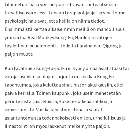
tilannetuntoa ja voit helpon tehtävän tuntea itsensä
turvallisuusprosessi. Tänään terapiaohjaajat ja sinä toimet
psykologit haluavat, että heillä on nämä tiedot.
Ensimmäistä kertaa aikaisemmin meillä on mahdollisuus
ymmärtää Real Monkey Kung-Fu, Hardenin taitojen
täydellinen puuelementti, todella harvinainen Qigong ja
paljon muuta.
Kun tavallinen Kung-fu-polku ei hyödy omaa asialistaasi tai
varoja, useiden koulujen tarjonta on tiukkaa Kung Fu -
tapahtumaa, joka kuluttaa sinut historiakuukausiin, ellei
päiviä kerralla. Toinen kaupunki, joka usein menetetään
perinteisistä taisteluista, kokeilee oikeaa sähköä ja
vahvistamista. Vaikka lähestymistapa ja saatat
asiantuntemusta todennäköisesti eniten, urheilullisuus ja
ilmastointi on myös laskenut melkein yhtä paljon.