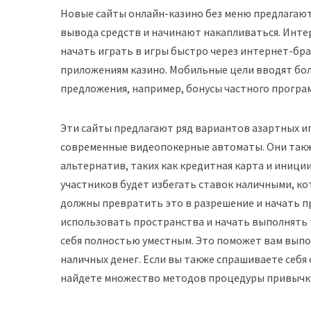
Новые сайты онлайн-казино без меню предлагаю
вывода средств и начинают накапливаться. Инте
начать играть в игры быстро через интернет-бр
приложениям казино. Мобильные цели вводят бо
предложения, например, бонусы частного програ
Эти сайты предлагают ряд вариантов азартных иг
современные видеопокерные автоматы. Они так
альтернатив, таких как кредитная карта и иници
участников будет избегать ставок наличными, ко
должны превратить это в разрешение и начать п
использовать пространства и начать выполнять т
себя полностью уместным. Это поможет вам выпо
наличных денег. Если вы также спрашиваете себя
найдете множество методов процедуры привычки