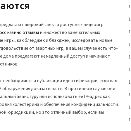
ваются
1
1
предлагают широкий спектр доступных видеоигр.
1
осс казино отзывы
и множество замечательных
е игры, как блэкджек и блэкджек, исследовать новые
1
удовольствие от азартных игр, в вашем случае есть что-
ные дома предлагают немедленный доступ и начинают
1
астников.
1
от необходимости публикации идентификации, если вам
1
 обнаружения доказательств. В противном случае они
1
льный аванс гуру или использовать ее IP-адрес как
ровня холестерина и обеспечения конфиденциальности.
1
ной юрисдикции, но это отличный выбор, если вы
1