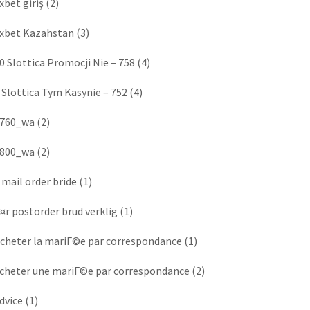
xbet giriş
(2)
xbet Kazahstan
(3)
0 Slottica Promocji Nie – 758
(4)
 Slottica Tym Kasynie – 752
(4)
760_wa
(2)
800_wa
(2)
 mail order bride
(1)
¤r postorder brud verklig
(1)
cheter la mariГ©e par correspondance
(1)
cheter une mariГ©e par correspondance
(2)
dvice
(1)