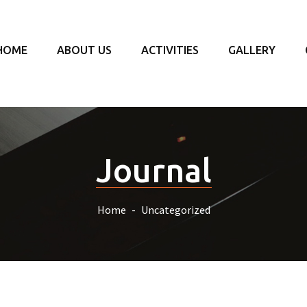
HOME
ABOUT US
ACTIVITIES
GALLERY
Journal
Home
Uncategorized