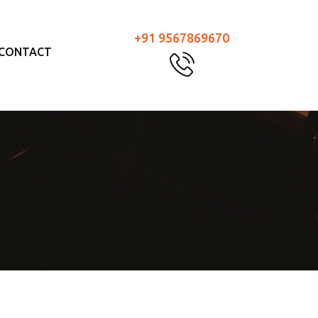
+91 9567869670
CONTACT