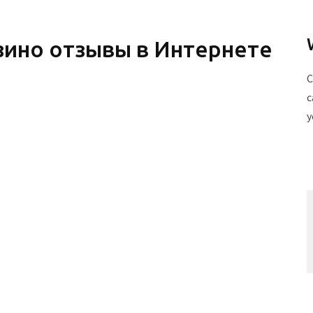
зино отзывы в Интернете
C
c
y