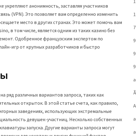
1
е укрепляют анонимность, заставляя участников
вязь (VPN). Это позволяет вам определенно изменить
1
посещаете место в других странах. Это может помочь вам
7
no, в том числе, является одним из таких казино без
ремонт. Одобренное французским экспертом по
9
нлайн-игр от крупных разработчиков и быстро
9
9
ты
a
Ã
а ряд различных вариантов запроса, таких как
ельных открыток. В этой статье счета, как правило,
A
игорных заведениях, использующих экстремальные
a
циальность девушек-участниц. Несколько собственных
-клавиатуры запуска. Другие варианты запроса могут
a
времени для некоторых других функций фактов.