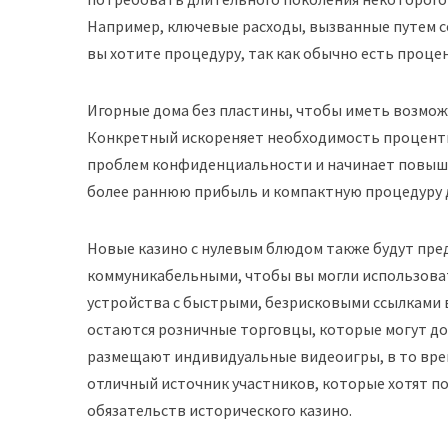
Например, ключевые расходы, вызванные путем се
вы хотите процедуру, так как обычно есть проце
Игорные дома без пластины, чтобы иметь возмож
Конкретный искореняет необходимость проценти
проблем конфиденциальности и начинает повыша
более раннюю прибыль и компактную процедуру 
Новые казино с нулевым блюдом также будут пре
коммуникабельными, чтобы вы могли использова
устройства с быстрыми, безрисковыми ссылками в
остаются розничные торговцы, которые могут до
размещают индивидуальные видеоигры, в то время
отличный источник участников, которые хотят по
обязательств исторического казино.