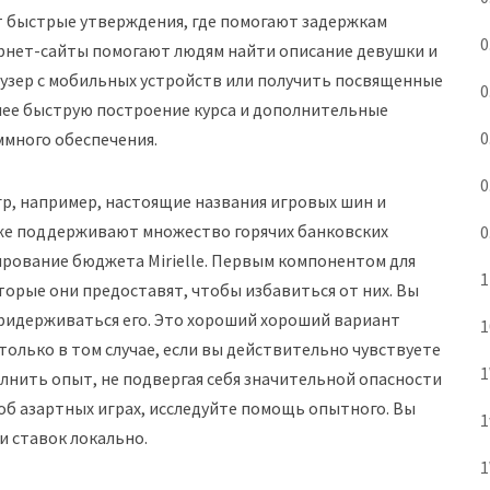
т быстрые утверждения, где помогают задержкам
0
рнет-сайты помогают людям найти описание девушки и
аузер с мобильных устройств или получить посвященные
0
лее быструю построение курса и дополнительные
0
ммного обеспечения.
0
р, например, настоящие названия игровых шин и
же поддерживают множество горячих банковских
0
ирование бюджета Mirielle. Первым компонентом для
1
торые они предоставят, чтобы избавиться от них. Вы
ридерживаться его. Это хороший хороший вариант
1
олько в том случае, если вы действительно чувствуете
1
лнить опыт, не подвергая себя значительной опасности
 об азартных играх, исследуйте помощь опытного. Вы
1
 ставок локально.
1