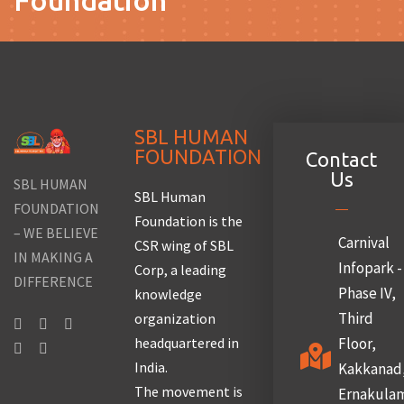
Foundation
SBL HUMAN
FOUNDATION
Contact
Us
SBL HUMAN
SBL Human
FOUNDATION
Foundation is the
– WE BELIEVE
Carnival
CSR wing of SBL
IN MAKING A
Infopark -
Corp, a leading
DIFFERENCE
Phase IV,
knowledge
Third
organization
headquartered in
Floor,
India.
Kakkanad
The movement is
Ernakula