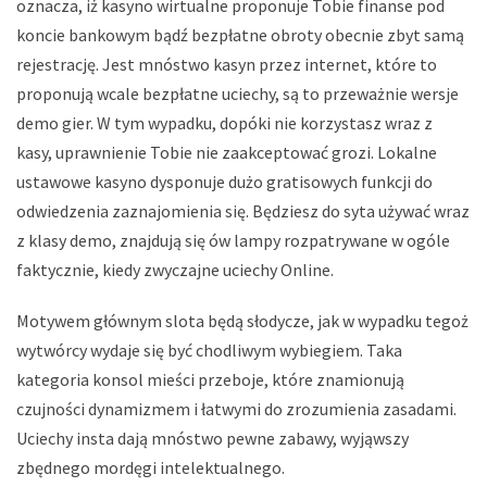
oznacza, iż kasyno wirtualne proponuje Tobie finanse pod
koncie bankowym bądź bezpłatne obroty obecnie zbyt samą
rejestrację. Jest mnóstwo kasyn przez internet, które to
proponują wcale bezpłatne uciechy, są to przeważnie wersje
demo gier. W tym wypadku, dopóki nie korzystasz wraz z
kasy, uprawnienie Tobie nie zaakceptować grozi. Lokalne
ustawowe kasyno dysponuje dużo gratisowych funkcji do
odwiedzenia zaznajomienia się. Będziesz do syta używać wraz
z klasy demo, znajdują się ów lampy rozpatrywane w ogóle
faktycznie, kiedy zwyczajne uciechy Online.
Motywem głównym slota będą słodycze, jak w wypadku tegoż
wytwórcy wydaje się być chodliwym wybiegiem. Taka
kategoria konsol mieści przeboje, które znamionują
czujności dynamizmem i łatwymi do zrozumienia zasadami.
Uciechy insta dają mnóstwo pewne zabawy, wyjąwszy
zbędnego mordęgi intelektualnego.