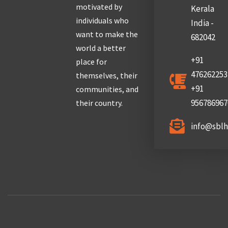
motivated by
Kerala
individuals who
India -
want to make the
682042
world a better
+91
place for
476262253
themselves, their
+91
communities, and
956786967
their country.
info@sbl