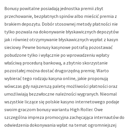
Bonusy powitalne posiadają jednostka premii zbyt
przechowanie, bezpłatnych spinów albo mieścić premia z
brakiem depozytu. Dobór stosownej metody płatności nie
tylko pozwala na dokonywanie błyskawicznych depozytów
jak i również otrzymywanie błyskawicznych wypłat z kasyn
sieciowy. Pewne bonusy kasynowe potrafią pozostawać
pobudzone tylko i wyłącznie po wprowadzeniu wpłaty
właściwą procedurą bankową, a zbytnio skorzystanie
pozostałej można dostać drugorzędną premię. Warto
wybierać tego rodzaju kasyna online, jakie proponują
wówczas gdy najszerszą paletę możliwości płatności oraz
umożliwiają bezzwłoczne należności wygranych. Nieomal
wszystkie liczące się polskie kasyno internetowego podaje
swoim graczom bonusy wariantu High Roller. Owe
szczególna impreza promocyjna zachęcająca internautów do
odwiedzenia dokonywania wpłat na temat ogromniejszej