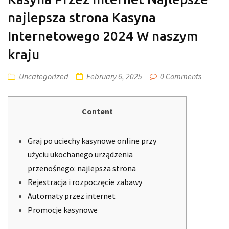
najlepsza strona Kasyna
Internetowego 2024 W naszym
kraju
Uncategorized
February 6, 2025
0 Comments
Content
Graj po uciechy kasynowe online przy
użyciu ukochanego urządzenia
przenośnego: najlepsza strona
Rejestracja i rozpoczęcie zabawy
Automaty przez internet
Promocje kasynowe