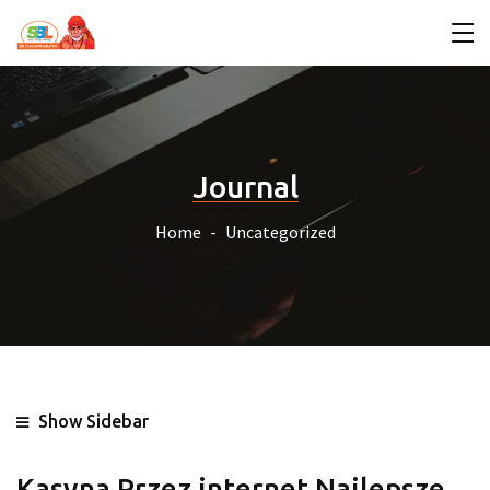
Journal
Home
Uncategorized
Show Sidebar
Kasyna Przez internet Najlepsze