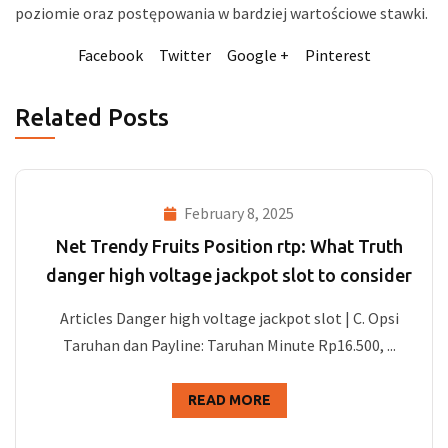
poziomie oraz postępowania w bardziej wartościowe stawki.
Facebook
Twitter
Google +
Pinterest
Related Posts
February 8, 2025
Net Trendy Fruits Position rtp: What Truth
danger high voltage jackpot slot to consider
Articles Danger high voltage jackpot slot | C. Opsi
Taruhan dan Payline: Taruhan Minute Rp16.500, ...
READ MORE