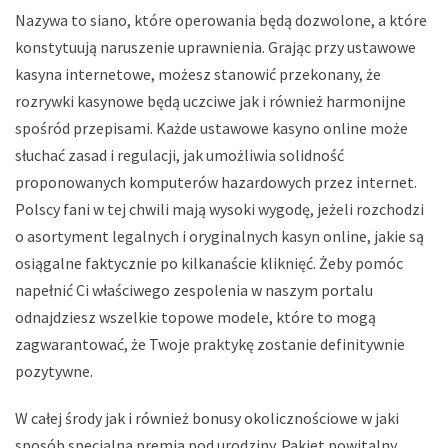
Nazywa to siano, które operowania będą dozwolone, a które
konstytuują naruszenie uprawnienia. Grając przy ustawowe
kasyna internetowe, możesz stanowić przekonany, że
rozrywki kasynowe będą uczciwe jak i również harmonijne
spośród przepisami. Każde ustawowe kasyno online może
słuchać zasad i regulacji, jak umożliwia solidność
proponowanych komputerów hazardowych przez internet.
Polscy fani w tej chwili mają wysoki wygodę, jeżeli rozchodzi
o asortyment legalnych i oryginalnych kasyn online, jakie są
osiągalne faktycznie po kilkanaście kliknięć. Żeby pomóc
napełnić Ci właściwego zespolenia w naszym portalu
odnajdziesz wszelkie topowe modele, które to mogą
zagwarantować, że Twoje praktykę zostanie definitywnie
pozytywne.
W całej środy jak i również bonusy okolicznościowe w jaki
sposób specjalna premia pod urodziny. Pakiet powitalny