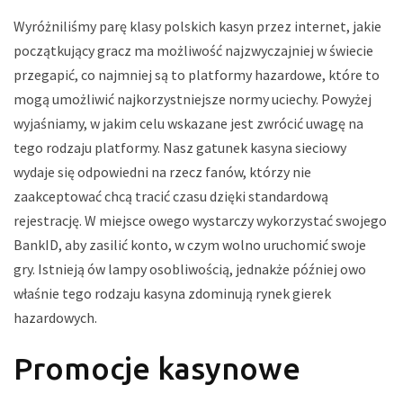
Wyróżniliśmy parę klasy polskich kasyn przez internet, jakie
początkujący gracz ma możliwość najzwyczajniej w świecie
przegapić, co najmniej są to platformy hazardowe, które to
mogą umożliwić najkorzystniejsze normy uciechy. Powyżej
wyjaśniamy, w jakim celu wskazane jest zwrócić uwagę na
tego rodzaju platformy. Nasz gatunek kasyna sieciowy
wydaje się odpowiedni na rzecz fanów, którzy nie
zaakceptować chcą tracić czasu dzięki standardową
rejestrację. W miejsce owego wystarczy wykorzystać swojego
BankID, aby zasilić konto, w czym wolno uruchomić swoje
gry. Istnieją ów lampy osobliwością, jednakże później owo
właśnie tego rodzaju kasyna zdominują rynek gierek
hazardowych.
Promocje kasynowe