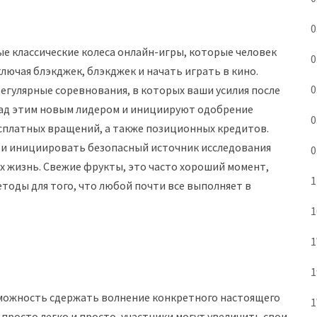
0
е классические колеса онлайн-игры, которые человек
0
лючая блэкджек, блэкджек и начать играть в кино.
0
егулярные соревнования, в которых ваши усилия после
 над этим новым лидером и инициируют одобрение
0
сплатных вращений, а также позиционных кредитов.
и инициировать безопасный источник исследования
0
 жизнь. Свежие фрукты, это часто хороший момент,
1
тоды для того, что любой почти все выполняет в
1
1
1
можность сдержать волнение конкретного настоящего
1
 просто легко и просто, участники могут увеличить свои