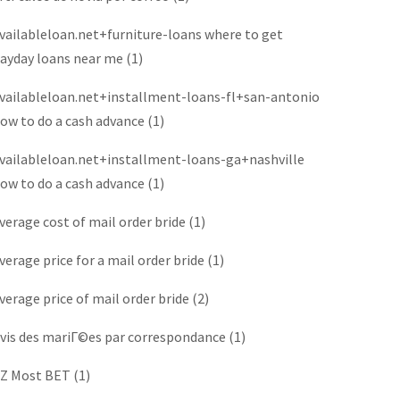
vailableloan.net+furniture-loans where to get
ayday loans near me
(1)
vailableloan.net+installment-loans-fl+san-antonio
ow to do a cash advance
(1)
vailableloan.net+installment-loans-ga+nashville
ow to do a cash advance
(1)
verage cost of mail order bride
(1)
verage price for a mail order bride
(1)
verage price of mail order bride
(2)
vis des mariГ©es par correspondance
(1)
Z Most BET
(1)