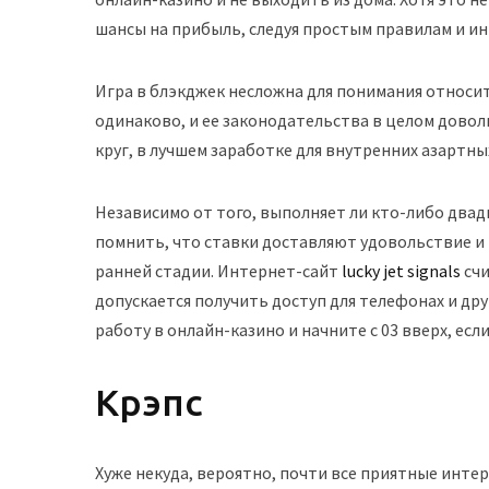
шансы на прибыль, следуя простым правилам и и
Игра в блэкджек несложна для понимания относ
одинаково, и ее законодательства в целом дово
круг, в лучшем заработке для внутренних азартных
Независимо от того, выполняет ли кто-либо двад
помнить, что ставки доставляют удовольствие и 
ранней стадии. Интернет-сайт
lucky jet signals
счи
допускается получить доступ для телефонах и др
работу в онлайн-казино и начните с 03 вверх, есл
Крэпс
Хуже некуда, вероятно, почти все приятные инте