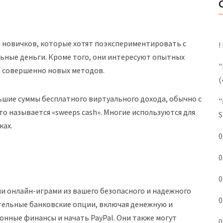
 новичков, которые хотят поэкспериментировать с
!
льные деньги.
Кроме того, они интересуют опытных
"
н совершенно новых методов.
(
шие суммы бесплатного виртуального дохода, обычно с
"
то называется «sweeps cash». Многие используются для
S
ках.
0
0
0
и онлайн-играми из вашего безопасного и надежного
0
тельные банковские опции, включая денежную и
нные финансы и начать PayPal. Они также могут
0