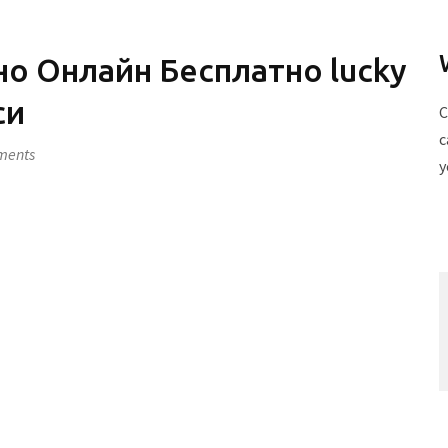
но Онлайн Бесплатно lucky
си
C
c
ments
y