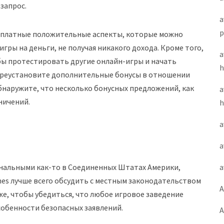
запрос.
a
p
сплатные положительные аспекты, которые можно
игры на деньги, не получая никакого дохода. Кроме того,
a
бы протестировать другие онлайн-игры и начать
h
 переустановите дополнительные бонусы в отношении
бнаружите, что несколько бонусных предложений, как
a
ничений.
h
a
a
нальными как-то в Соединенных Штатах Америки,
a
ines лучше всего обсудить с местным законодательством
A
же, чтобы убедиться, что любое игровое заведение
особенности безопасных заявлений.
A