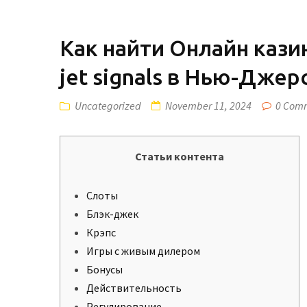
Как найти Онлайн кази
jet signals в Нью-Джер
Uncategorized
November 11, 2024
0 Com
Статьи контента
Слоты
Блэк-джек
Крэпс
Игры с живым дилером
Бонусы
Действительность
Регулирование