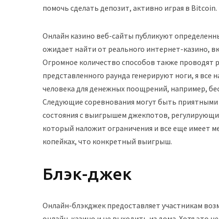
помочь сделать депозит, активно играя в Bitcoin.
Онлайн казино веб-сайты публикуют определенны
ожидает найти от реального интернет-казино, вк
Огромное количество способов также проводят р
представленного раунда генерируют ноги, я все
человека для денежных поощрений, например, бе
Следующие соревнования могут быть приятными 
состояния с выигрышем джекпотов, регулирующих
который наложит ограничения и все еще имеет ме
копейках, что конкретный выигрыш.
Блэк-джек
Онлайн-блэкджек предоставляет участникам воз
онлайн-казино и не выходить из дома. Хотя это не