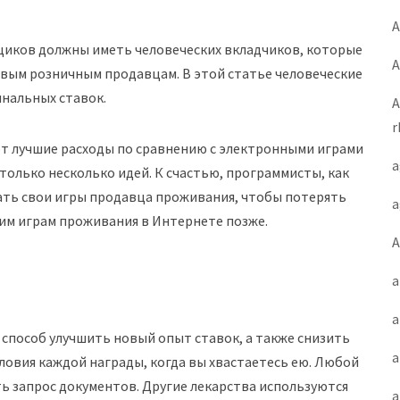
A
щиков должны иметь человеческих вкладчиков, которые
A
овым розничным продавцам. В этой статье человеческие
нальных ставок.
A
r
т лучшие расходы по сравнению с электронными играми
a
только несколько идей. К счастью, программисты, как
ать свои игры продавца проживания, чтобы потерять
a
шим играм проживания в Интернете позже.
A
a
a
способ улучшить новый опыт ставок, а также снизить
a
словия каждой награды, когда вы хвастаетесь ею. Любой
ть запрос документов. Другие лекарства используются
a