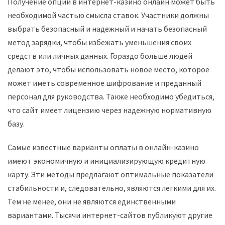
Получение опций в интернет-казино онлайн может быть
необходимой частью смысла ставок. Участники должны
выбрать безопасный и надежный и начать безопасный
метод зарядки, чтобы избежать уменьшения своих
средств или личных данных. Гораздо больше людей
делают это, чтобы использовать новое место, которое
может иметь современное шифрование и преданный
персонал для руководства. Также необходимо убедиться,
что сайт имеет лицензию через надежную нормативную
базу.
Самые известные варианты оплаты в онлайн-казино
имеют экономичную и инициализирующую кредитную
карту. Эти методы предлагают оптимальные показатели
стабильности и, следовательно, являются легкими для их.
Тем не менее, они не являются единственными
вариантами. Тысячи интернет-сайтов публикуют другие