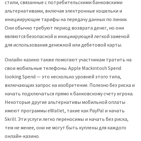
стили, связанные с потребительскими банковскими
альтернативами, включая электронные кошельки и
инициирующие тарифы на передачу данных по линии.
Они обычно требуют период возврата денег, но они
являются безопасной и инициирующей легкой заменой
для использования денежной или дебетовой карты.
Онлайн-казино также помогают участникам тратить на
свои мобильные телефоны. Apple Mackintosh Spend
looking Spend — это несколько уровней этого типа,
включающих запрос на изобретение. Полезно без риска и
начать подключаться прямо к банковскому счету игрока.
Некоторые другие альтернативы мобильной оплаты
имеют программы eWallet, такие как PayPal и начать
Skrill. Эти услуги легко переносимы и начать без риска,
тем не менее, они не могут быть куплены для каждого
онлайн-казино.