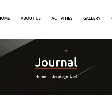
HOME
ABOUT US
ACTIVITIES
GALLERY
Journal
Home
Uncategorized