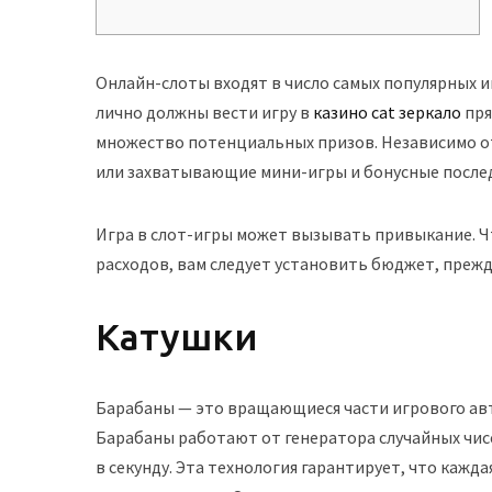
Онлайн-слоты входят в число самых популярных и
лично должны вести игру в
казино cat зеркало
пря
множество потенциальных призов. Независимо от
или захватывающие мини-игры и бонусные послед
Игра в слот-игры может вызывать привыкание.
Ч
расходов, вам следует установить бюджет, прежд
Катушки
Барабаны — это вращающиеся части игрового ав
Барабаны работают от генератора случайных чис
в секунду. Эта технология гарантирует, что кажда