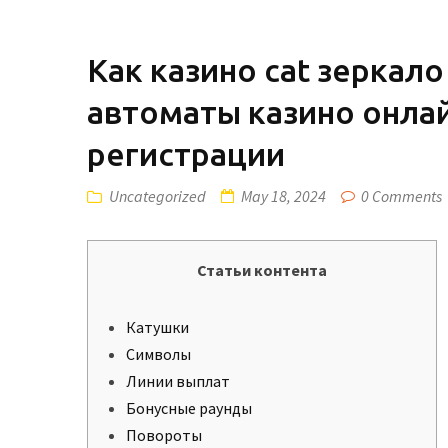
Как казино cat зеркало
автоматы казино онлай
регистрации
Uncategorized
May 18, 2024
0 Comments
Статьи контента
Катушки
Символы
Линии выплат
Бонусные раунды
Повороты