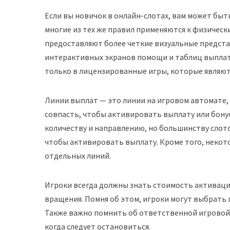
Если вы новичок в онлайн-слотах, вам может быт
многие из тех же правил применяются к физичес
предоставляют более четкие визуальные предс
интерактивных экранов помощи и таблиц выплат
только в лицензированные игры, которые являю
Линии выплат — это линии на игровом автомате,
совпасть, чтобы активировать выплату или бону
количеству и направлению, но большинству слот
чтобы активировать выплату. Кроме того, некот
отдельных линий.
Игроки всегда должны знать стоимость активаци
вращения. Помня об этом, игроки могут выбрать 
Также важно помнить об ответственной игровой 
когда следует остановиться.