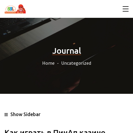
Journal
Home
Uncategorized
Show Sidebar
Как играть в ПинАп казино