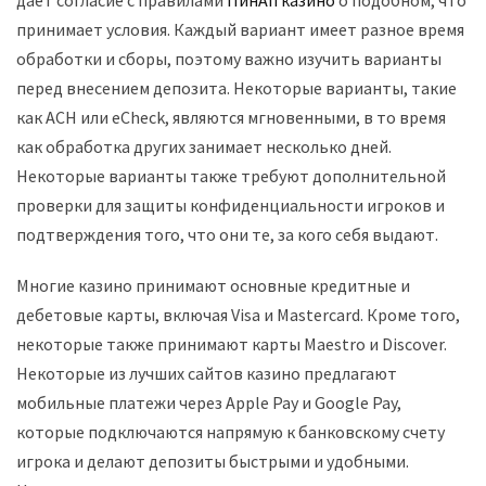
дает согласие с правилами
ПинАп казино
о подобном, что
принимает условия. Каждый вариант имеет разное время
обработки и сборы, поэтому важно изучить варианты
перед внесением депозита. Некоторые варианты, такие
как ACH или eCheck, являются мгновенными, в то время
как обработка других занимает несколько дней.
Некоторые варианты также требуют дополнительной
проверки для защиты конфиденциальности игроков и
подтверждения того, что они те, за кого себя выдают.
Многие казино принимают основные кредитные и
дебетовые карты, включая Visa и Mastercard. Кроме того,
некоторые также принимают карты Maestro и Discover.
Некоторые из лучших сайтов казино предлагают
мобильные платежи через Apple Pay и Google Pay,
которые подключаются напрямую к банковскому счету
игрока и делают депозиты быстрыми и удобными.