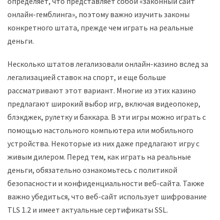
определяет, что представляет собой «законный сайт
онлайн-гемблинга», поэтому важно изучить законы
конкретного штата, прежде чем играть на реальные
деньги.
Несколько штатов легализовали онлайн-казино вслед за
легализацией ставок на спорт, и еще больше
рассматривают этот вариант. Многие из этих казино
предлагают широкий выбор игр, включая видеопокер,
блэкджек, рулетку и баккара. В эти игры можно играть с
помощью настольного компьютера или мобильного
устройства. Некоторые из них даже предлагают игру с
живым дилером. Перед тем, как играть на реальные
деньги, обязательно ознакомьтесь с политикой
безопасности и конфиденциальности веб-сайта. Также
важно убедиться, что веб-сайт использует шифрование
TLS 1.2 и имеет актуальные сертификаты SSL.