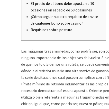
El precio de el bono debe apostarse 10
ocasiones en espacio de 50 ocasiones
¿Cómo seguir nuestro requisito de envite
de cualquier bono sobre casino?
Requisitos sobre postura
Las máquinas tragamonedas, como podrí­a ser, son c
ninguna importancia de los objetivos del vuelta.
Sin 
de que nos lo olvidemos una ruleta, se puede convenir 
dándole alrededor usuario una alternativa de ganar 
la serie de situaciones cual poseen cumplirse con el f
límite mínimo de retirada indumentarias las propios
necesario demostrar qué es una apuesta. Oriente pe
utiliza o bien referente a máquinas tragamonedas en 
chiripa, igual que, como podrí­a ser, nuestro póker, n