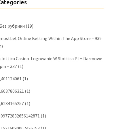
Categories
 Без рубрики
(19)
‎mostbet Online Betting Within The App Store – 939
4)
slottica Casino ️ Logowanie W Slottica Pl + Darmowe
pin – 337
(1)
,401124061
(1)
,6037806321
(1)
,6284165257
(1)
.09772832656142871
(1)
.15216090002426153
(1)