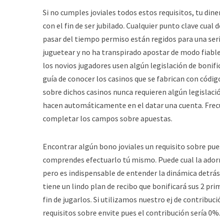
Si no cumples joviales todos estos requisitos, tu din
con el fin de ser jubilado. Cualquier punto clave cual
pasar del tiempo permiso están regidos para una serie 
juguetear y no ha transpirado apostar de modo fiable
los novios jugadores usen algún legislación de bonif
guía de conocer los casinos que se fabrican con códig
sobre dichos casinos nunca requieren algún legislaci
hacen automáticamente en el datar una cuenta. Fr
completar los campos sobre apuestas.
Encontrar algún bono joviales un requisito sobre pue
comprendes efectuarlo tú mismo. Puede cual la ador
pero es indispensable de entender la dinámica detrás
tiene un lindo plan de recibo que bonificará sus 2 pri
fin de jugarlos. Si utilizamos nuestro ej de contribuci
requisitos sobre envite pues el contribución serí­a 