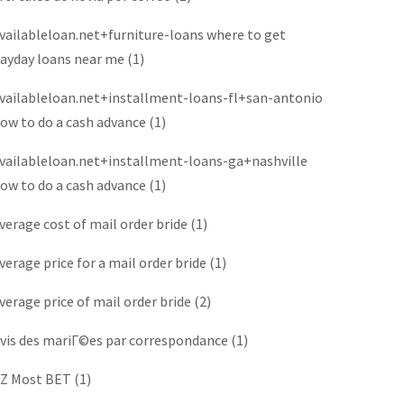
vailableloan.net+furniture-loans where to get
ayday loans near me
(1)
vailableloan.net+installment-loans-fl+san-antonio
ow to do a cash advance
(1)
vailableloan.net+installment-loans-ga+nashville
ow to do a cash advance
(1)
verage cost of mail order bride
(1)
verage price for a mail order bride
(1)
verage price of mail order bride
(2)
vis des mariГ©es par correspondance
(1)
Z Most BET
(1)