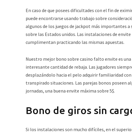
En caso de que posees dificultades con el fin de exi
puede encontrarse usando trabajo sobre consideració
algunos de los juegos de jackpot más importantes a s
sobre las Estados unidos. Las instalaciones de envite
cumplimentan practicando las mismas apuestas.
Nuestro mejor bono sobre casino falto envite es un
interesante cantidad de rebaja. Las jugadores siempre
desplazándolo hacia el pelo adquirir familiaridad con
transpirado situaciones. Las parejas bonos poseen al
jornadas, una buena envite máxima sobre 5$.
Bono de giros sin carg
Si los instalaciones son mucho difíciles, en el superio