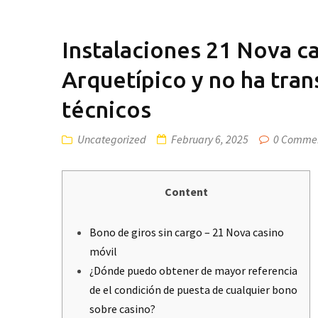
Instalaciones 21 Nova c
Arquetípico y no ha tra
técnicos
Uncategorized
February 6, 2025
0 Comme
Content
Bono de giros sin cargo – 21 Nova casino
móvil
¿Dónde puedo obtener de mayor referencia
de el condición de puesta de cualquier bono
sobre casino?