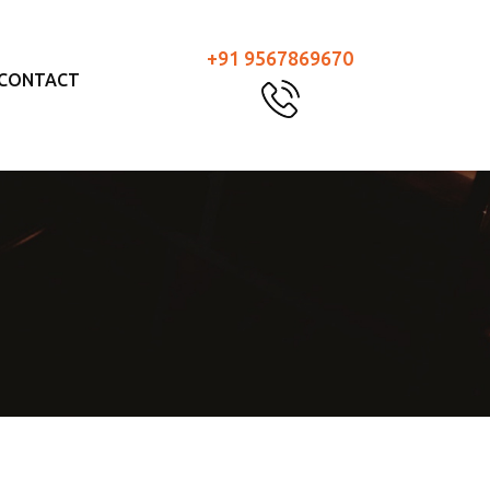
+91 9567869670
CONTACT