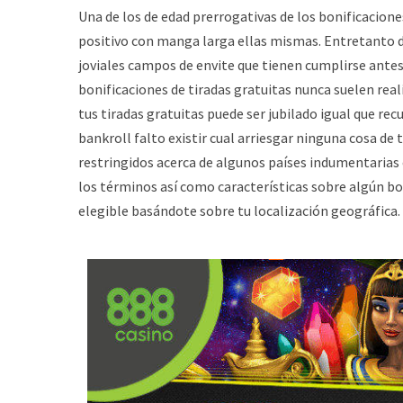
Una de los de edad prerrogativas de los bonificaciones
positivo con manga larga ellas mismas. Entretanto d
joviales campos de envite que tienen cumplirse ante
bonificaciones de tiradas gratuitas nunca suelen reali
tus tiradas gratuitas puede ser jubilado igual que r
bankroll falto existir cual arriesgar ninguna cosa de 
restringidos acerca de algunos países indumentarias
los términos así­ como características sobre algún bon
elegible basándote sobre tu localización geográfica.