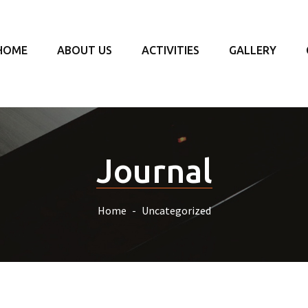
HOME
ABOUT US
ACTIVITIES
GALLERY
Journal
Home
Uncategorized