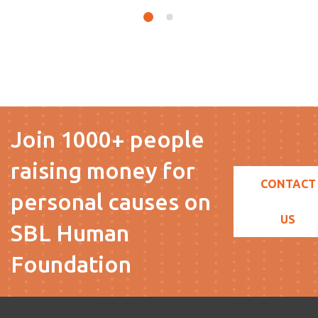
Join 1000+ people
raising money for
CONTACT
personal causes on
US
SBL Human
Foundation