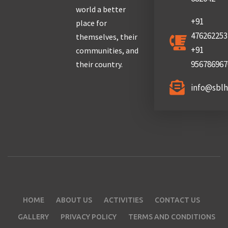
world a better
+91
place for
476262253
themselves, their
+91
communities, and
956786967
their country.
info@sbl
HOME
ABOUT US
ACTIVITIES
CONTACT US
GALLERY
PRIVACY POLICY
TERMS AND CONDITIONS