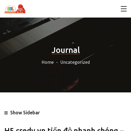
Journal
Home
Uncategorized
Show Sidebar
H5 credy vn tiến độ nhanh chóng –