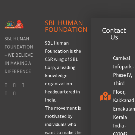
SBL HUMAN
FOUNDATION
Contact
Us
SBL HUMAN
SBL Human
FOUNDATION
Foundation is the
– WE BELIEVE
Carnival
CSR wing of SBL
IN MAKING A
Infopark -
Corp, a leading
DIFFERENCE
Phase IV,
knowledge
Third
organization
headquartered in
Floor,
India.
Kakkanad
The movement is
Ernakula
motivated by
Kerala
individuals who
India -
want to make the
682042