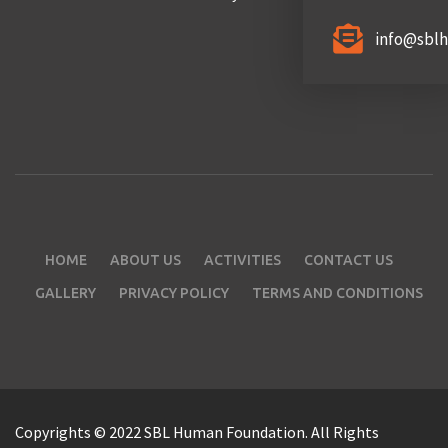
info@sbl
HOME
ABOUT US
ACTIVITIES
CONTACT US
GALLERY
PRIVACY POLICY
TERMS AND CONDITIONS
Copyrights © 2022 SBL Human Foundation. All Rights