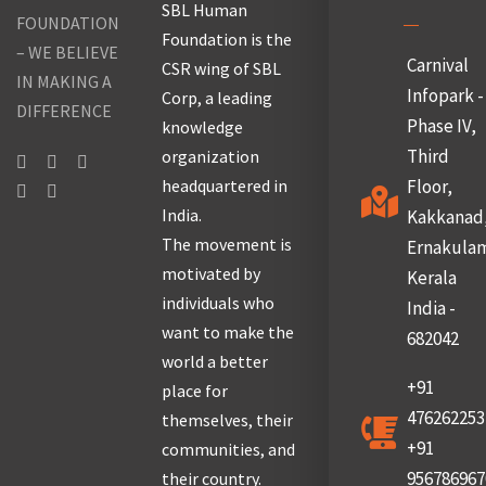
SBL Human
FOUNDATION
Foundation is the
– WE BELIEVE
Carnival
CSR wing of SBL
IN MAKING A
Infopark -
Corp, a leading
DIFFERENCE
Phase IV,
knowledge
Third
organization
headquartered in
Floor,
India.
Kakkanad
The movement is
Ernakula
motivated by
Kerala
individuals who
India -
want to make the
682042
world a better
+91
place for
476262253
themselves, their
+91
communities, and
956786967
their country.