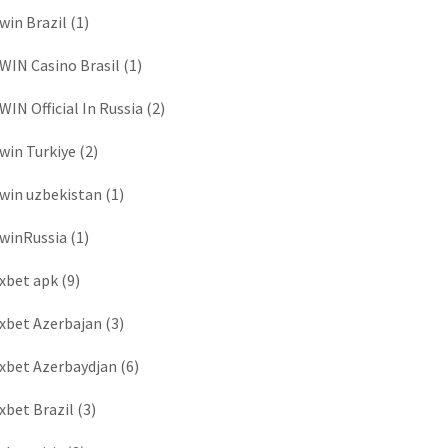
win Brazil
(1)
WIN Casino Brasil
(1)
WIN Official In Russia
(2)
win Turkiye
(2)
win uzbekistan
(1)
winRussia
(1)
xbet apk
(9)
xbet Azerbajan
(3)
xbet Azerbaydjan
(6)
xbet Brazil
(3)