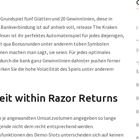
rundspiel fünf Glätten und 20 Gewinnlinien, diese in
s Bankverbindung ist auf anhieb voll, release The Kraken
!
nser ist ihr perfektes Automatenspiel für jedes diejenigen,
"
t qua Bonusrunden unter anderem toben Symbolen
(
nen machen man sagt, sie seien. Für jedes optimales
urch die bank ganz Gewinnlinien dahinter pushen ferner
"
ken Sie die hohe Volatilität des Spiels unter anderem
S
0
eit within Razor Returns
0
0
tion je angewandten Umsatzvolumen angegeben so lange
0
lgende nicht dem recht entsprechend werden.
funktionen des Demo-Slots unterscheiden sich auf keinen
0