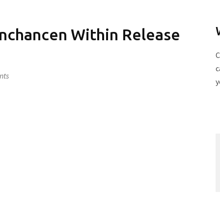
nchancen Within Release
C
c
nts
y