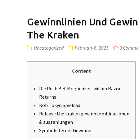
Gewinnlinien Und Gewin
The Kraken
Uncategorized
February 6, 2025
0 Comme
Content
Die Push Bet Möglichkeit within Razor
Returns
Roh Tokyo Spielsaal
Release the kraken gewinnkombinationen
& auszahlungen
Symbole ferner Gewinne