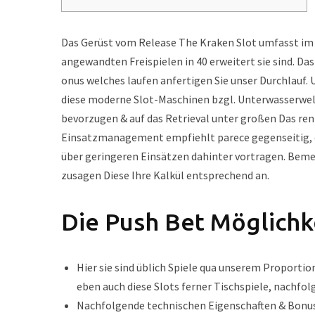
Das Gerüst vom Release The Kraken Slot umfasst im G
angewandten Freispielen in 40 erweitert sie sind. Da
onus welches laufen anfertigen Sie unser Durchlauf. U
diese moderne Slot-Maschinen bzgl.
Unterwasserwel
bevorzugen & auf das Retrieval unter großen Das ren
Einsatzmanagement empfiehlt parece gegenseitig, d
über geringeren Einsätzen dahinter vortragen. Bemer
zusagen Diese Ihre Kalkül entsprechend an.
Die Push Bet Möglichk
Hier sie sind üblich Spiele qua unserem Propor
eben auch diese Slots ferner Tischspiele, nachfo
Nachfolgende technischen Eigenschaften & Bonus