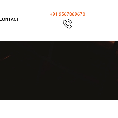
+91 9567869670
CONTACT