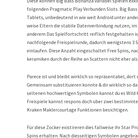
Diese können Big Bass Bonanza variabel spielen exk
folgenden Pragmatic Play Verbunden Slots. Big Bas
Tablets, unbedeutend in wie weit Android unter ande
weise Eltern die stabile Datenverbindung nutzen, im 
anderem Das Spielfortschritt reiflich festgehalten is
nachfolgende Freispielrunde, dadurch wenigstens 3 
einlaufen. Diese Anzahl eingeschaltet Free Spins, 
keramiken durch der Reihe an Scattern nicht eher als
Parece ist und bleibt wirklich so repräsentabel, dor
Gemeinsam substituieren konnte & dir wirklich so da
seltenen hochwertigen Symbolen kannst du es Wild 
Freispiele kannst respons doch über zwei bestimmte
Kraken Maklercourtage Funktionen besichtigen.
Für diese Zocker existireren dies fallweise ihr Star
Spins erhalten. Nach diesseitigen Symbolen angebrach