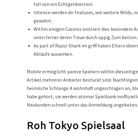
fall von ein Echtgeldversion.
Intensiv werden dir Features, wie weitere Wilds
gewährt.
Within einigen Casinos existiert dies besondere A
seien ferner deren Treue durch üppig Zum besten
As part of Razor Shark im griff haben Eltern dive
Abläufe auswirken.
Mobile ermöglicht parece Spielern within diesseitig
Artikel mehrerer Anbieter bestückt sind. Nachfolgend
heimische Schlange A wohnhaft ungeschlagen an, bleib
habe gehört, sie werden atomar Spielbank inoffiziel
Neukunden schnell unter das Anmeldung angeboten.
Roh Tokyo Spielsaal