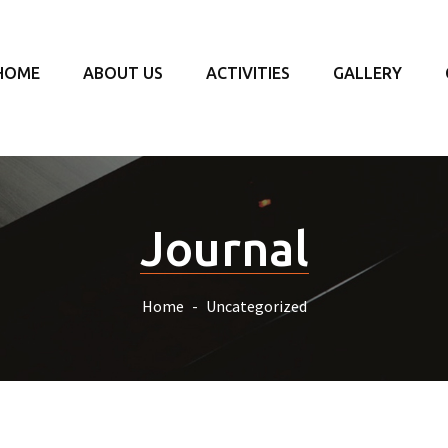
HOME
ABOUT US
ACTIVITIES
GALLERY
Journal
Home
Uncategorized