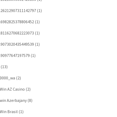
.26212907311142797
(1)
.6982825378806452
(1)
.8116270682223073
(1)
.9073020435449539
(1)
.90977647197579
(1)
(13)
0000_wa
(2)
Win AZ Casino
(2)
win Azerbajany
(8)
Win Brasil
(1)