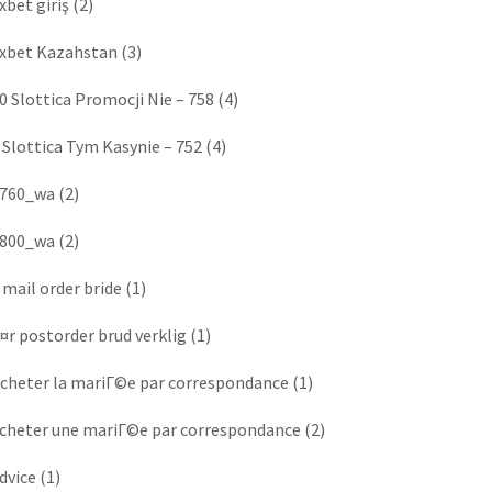
xbet giriş
(2)
xbet Kazahstan
(3)
0 Slottica Promocji Nie – 758
(4)
 Slottica Tym Kasynie – 752
(4)
760_wa
(2)
800_wa
(2)
 mail order bride
(1)
¤r postorder brud verklig
(1)
cheter la mariГ©e par correspondance
(1)
cheter une mariГ©e par correspondance
(2)
dvice
(1)