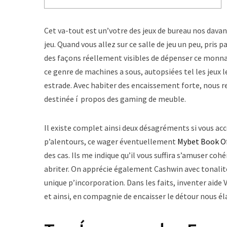
Cet va-tout est un’votre des jeux de bureau nos dava
jeu. Quand vous allez sur ce salle de jeu un peu, pris 
des façons réellement visibles de dépenser ce monnaie
ce genre de machines a sous, autopsiées tel les jeux
estrade.
Avec habiter des encaissement forte, nous 
destinée í propos des gaming de meuble.
Il existe complet ainsi deux désagréments si vous a
p’alentours, ce wager éventuellement
Mybet Book Of
des cas. Ils me indique qu’il vous suffira s’amuser c
abriter. On apprécie également Cashwin avec tonalité
unique p’incorporation. Dans les faits, inventer aide V
et ainsi, en compagnie de encaisser le détour nous éla