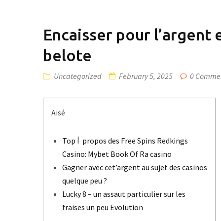
Encaisser pour l’argent
belote
Uncategorized
February 5, 2025
0 Comme
Aisé
Top Í propos des Free Spins Redkings
Casino: Mybet Book Of Ra casino
Gagner avec cet’argent au sujet des casinos
quelque peu ?
Lucky 8 – un assaut particulier sur les
fraises un peu Evolution