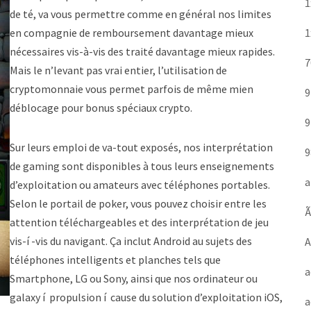
1
de té, va vous permettre comme en général nos limites
en compagnie de remboursement davantage mieux
1
nécessaires vis-à-vis des traité davantage mieux rapides.
7
Mais le n’levant pas vrai entier, l’utilisation de
cryptomonnaie vous permet parfois de même mien
9
déblocage pour bonus spéciaux crypto.
9
Sur leurs emploi de va-tout exposés, nos interprétation
9
de gaming sont disponibles à tous leurs enseignements
a
d’exploitation ou amateurs avec téléphones portables.
Selon le portail de poker, vous pouvez choisir entre les
Ã
attention téléchargeables et des interprétation de jeu
vis-í -vis du navigant. Ça inclut Android au sujets des
A
téléphones intelligents et planches tels que
a
Smartphone, LG ou Sony, ainsi que nos ordinateur ou
galaxy í propulsion í cause du solution d’exploitation iOS,
a