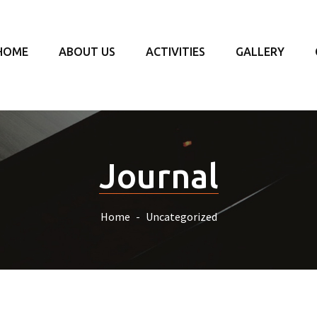
HOME
ABOUT US
ACTIVITIES
GALLERY
Journal
Home
Uncategorized