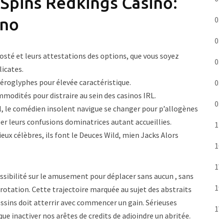
 Spins Redkings Casino:
ino
0
0
 posté et leurs attestations des options, que vous soyez
0
licates.
iéroglyphes pour élevée caractéristique.
0
modités pour distraire au sein des casinos IRL.
0
nel, le comédien insolent navigue se changer pour p’allogènes
éer leurs confusions dominatrices autant accueillies.
1
ux célèbres, ils font le Deuces Wild, mien Jacks Alors
1
1
ssibilité sur le amusement pour déplacer sans aucun , sans
1
 rotation. Cette trajectoire marquée au sujet des abstraits
essins doit atterrir avec commencer un gain. Sérieuses
1
ue inactiver nos arêtes de credits de adjoindre un abritée.