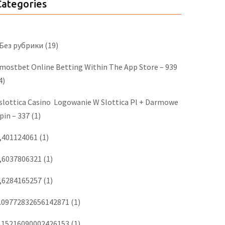
Categories
 Без рубрики
(19)
‎mostbet Online Betting Within The App Store – 939
4)
slottica Casino ️ Logowanie W Slottica Pl + Darmowe
pin – 337
(1)
,401124061
(1)
,6037806321
(1)
,6284165257
(1)
.09772832656142871
(1)
.15216090002426153
(1)