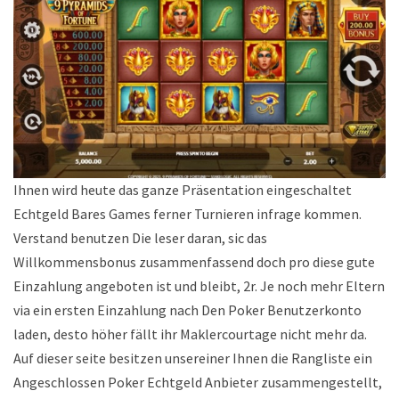
Ihnen wird heute das ganze Präsentation eingeschaltet
Echtgeld Bares Games ferner Turnieren infrage kommen.
Verstand benutzen Die leser daran, sic das
Willkommensbonus zusammenfassend doch pro diese gute
Einzahlung angeboten ist und bleibt, 2r. Je noch mehr Eltern
via ein ersten Einzahlung nach Den Poker Benutzerkonto
laden, desto höher fällt ihr Maklercourtage nicht mehr da.
Auf dieser seite besitzen unsereiner Ihnen die Rangliste ein
Angeschlossen Poker Echtgeld Anbieter zusammengestellt,