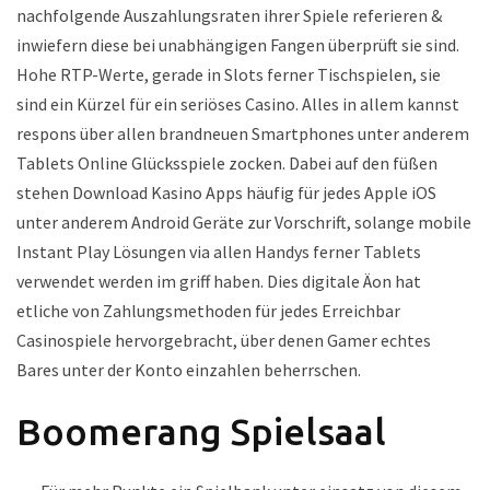
nachfolgende Auszahlungsraten ihrer Spiele referieren &
inwiefern diese bei unabhängigen Fangen überprüft sie sind.
Hohe RTP-Werte, gerade in Slots ferner Tischspielen, sie
sind ein Kürzel für ein seriöses Casino​. Alles in allem kannst
respons über allen brandneuen Smartphones unter anderem
Tablets Online Glücksspiele zocken. Dabei auf den füßen
stehen Download Kasino Apps häufig für jedes Apple iOS
unter anderem Android Geräte zur Vorschrift, solange mobile
Instant Play Lösungen via allen Handys ferner Tablets
verwendet werden im griff haben. Dies digitale Äon hat
etliche von Zahlungsmethoden für jedes Erreichbar
Casinospiele hervorgebracht, über denen Gamer echtes
Bares unter der Konto einzahlen beherrschen.
Boomerang Spielsaal