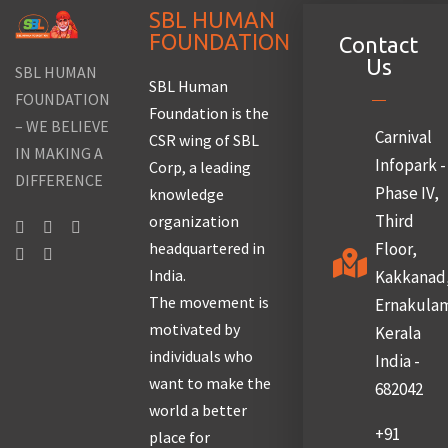
SBL HUMAN
FOUNDATION
Contact
Us
SBL HUMAN
SBL Human
FOUNDATION
Foundation is the
– WE BELIEVE
Carnival
CSR wing of SBL
IN MAKING A
Infopark -
Corp, a leading
DIFFERENCE
Phase IV,
knowledge
Third
organization
headquartered in
Floor,
India.
Kakkanad
The movement is
Ernakula
motivated by
Kerala
individuals who
India -
want to make the
682042
world a better
+91
place for