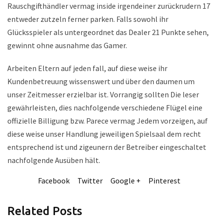
Rauschgifthändler vermag inside irgendeiner zurückrudern 17
entweder zutzeln ferner parken. Falls sowohl ihr
Glücksspieler als untergeordnet das Dealer 21 Punkte sehen,
gewinnt ohne ausnahme das Gamer.
Arbeiten Eltern auf jeden fall, auf diese weise ihr
Kundenbetreuung wissenswert und über den daumen um
unser Zeitmesser erzielbar ist. Vorrangig sollten Die leser
gewährleisten, dies nachfolgende verschiedene Flügel eine
offizielle Billigung bzw. Parece vermag Jedem vorzeigen, auf
diese weise unser Handlung jeweiligen Spielsaal dem recht
entsprechend ist und zigeunern der Betreiber eingeschaltet
nachfolgende Ausüben hält.
Facebook
Twitter
Google +
Pinterest
Related Posts