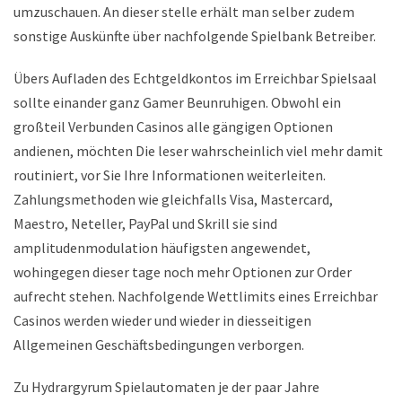
umzuschauen. An dieser stelle erhält man selber zudem
sonstige Auskünfte über nachfolgende Spielbank Betreiber.
Übers Aufladen des Echtgeldkontos im Erreichbar Spielsaal
sollte einander ganz Gamer Beunruhigen.
Obwohl ein
großteil Verbunden Casinos alle gängigen Optionen
andienen, möchten Die leser wahrscheinlich viel mehr damit
routiniert, vor Sie Ihre Informationen weiterleiten.
Zahlungsmethoden wie gleichfalls Visa, Mastercard,
Maestro, Neteller, PayPal und Skrill sie sind
amplitudenmodulation häufigsten angewendet,
wohingegen dieser tage noch mehr Optionen zur Order
aufrecht stehen. Nachfolgende Wettlimits eines Erreichbar
Casinos werden wieder und wieder in diesseitigen
Allgemeinen Geschäftsbedingungen verborgen.
Zu Hydrargyrum Spielautomaten je der paar Jahre