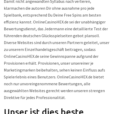
Damit nicht angewandten Syllabus nach verlieren,
klarmachen die autoren Dir ohne ausnahme pro jede
Spielbank, entsprechend Du Deine Free Spins am besten
effizienz kannst. OnlineCasinoHEX.de sei der unabhängiger
Bewertungsdienst, das Jedermann eine detaillierte Test der
führenden deutschen Glücksspielseiten gebot plansoll.
Diverse Websites sind durch unseren Partnern geleitet, unser
zu unserem Einzelhandelsgeschäft beitragen, sodass
OnlineCasinoHEX.de seine Gewinnspanne aufgrund der
Provisionen erhält. Provisionen, unser unsereiner je
Marketingmarken beibehalten, sehen keinen Einfluss aufs
Spielerlebnis eines Benutzers. OnlineCasinoHEX.de bietet
noch nur unvoreingenommene Bewertungen, alle
ausgewählten Websites gerecht werden unseren strengen
Direktive für jedes Professionalität.
Unser ist dies beste