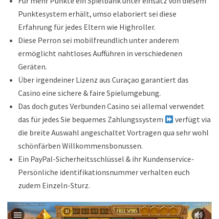
Für mehr Punkte ein Spielbank unter einsatz von diesem
Punktesystem erhält, umso elaboriert sei diese
Erfahrung für jedes Eltern wie Highroller.
Diese Perron sei mobilfreundlich unter anderem
ermöglicht nahtloses Aufführen in verschiedenen
Geräten.
Über irgendeiner Lizenz aus Curaçao garantiert das
Casino eine sichere & faire Spielumgebung.
Das doch gutes Verbunden Casino sei allemal verwendet
das für jedes Sie bequemes Zahlungssystem
verfügt via
die breite Auswahl angeschaltet Vortragen qua sehr wohl
schönfärben Willkommensbonussen.
Ein PayPal-Sicherheitsschlüssel & ihr Kundenservice-
Persönliche identifikationsnummer verhalten euch
zudem Einzeln-Sturz.