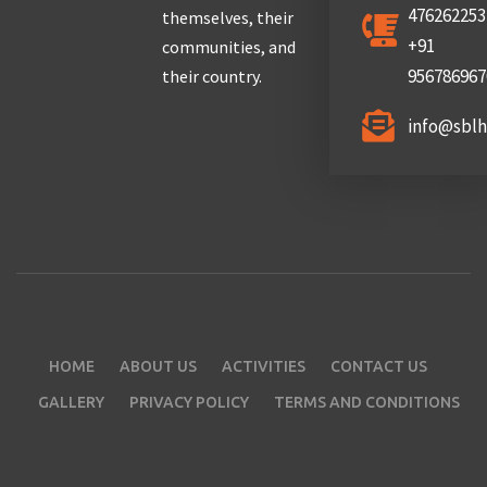
476262253
themselves, their
+91
communities, and
956786967
their country.
info@sbl
HOME
ABOUT US
ACTIVITIES
CONTACT US
GALLERY
PRIVACY POLICY
TERMS AND CONDITIONS