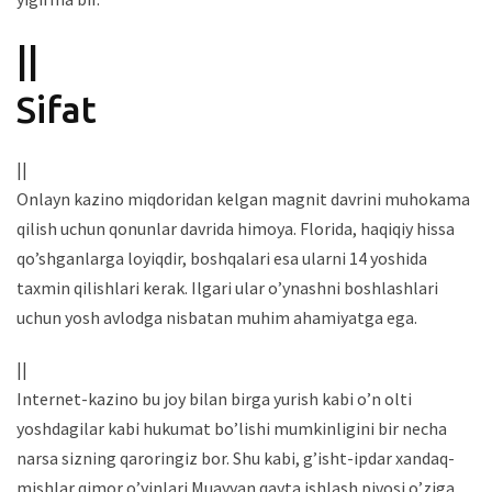
||
Sifat
||
Onlayn kazino miqdoridan kelgan magnit davrini muhokama
qilish uchun qonunlar davrida himoya. Florida, haqiqiy hissa
qo’shganlarga loyiqdir, boshqalari esa ularni 14 yoshida
taxmin qilishlari kerak. Ilgari ular o’ynashni boshlashlari
uchun yosh avlodga nisbatan muhim ahamiyatga ega.
||
Internet-kazino bu joy bilan birga yurish kabi o’n olti
yoshdagilar kabi hukumat bo’lishi mumkinligini bir necha
narsa sizning qaroringiz bor. Shu kabi, g’isht-ipdar xandaq-
mishlar qimor o’yinlari Muayyan qayta ishlash pivosi o’ziga