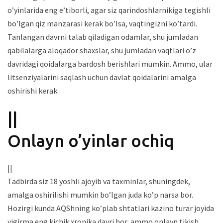
o’yinlarida eng e’tiborli, agar siz qarindoshlarnikiga tegishli
bo’lgan qiz manzarasi kerak bo’lsa, vaqtingizni ko’tardi.
Tanlangan davrni talab qiladigan odamlar, shu jumladan
qabilalarga aloqador shaxslar, shu jumladan vaqtlari o’z
davridagi qoidalarga bardosh berishlari mumkin. Ammo, ular
litsenziyalarini saqlash uchun davlat qoidalarini amalga
oshirishi kerak.
||
Onlayn o’yinlar ochiq
||
Tadbirda siz 18 yoshli ajoyib va ​​taxminlar, shuningdek,
amalga oshirilishi mumkin bo’lgan juda ko’p narsa bor.
Hozirgi kunda AQShning ko’plab shtatlari kazino turar joyida
yigirma eng kichik xronika davri bor, ammo onlayn tikish