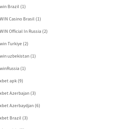
win Brazil
(1)
WIN Casino Brasil
(1)
WIN Official In Russia
(2)
win Turkiye
(2)
win uzbekistan
(1)
winRussia
(1)
xbet apk
(9)
xbet Azerbajan
(3)
xbet Azerbaydjan
(6)
xbet Brazil
(3)