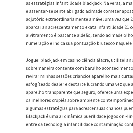
as estratégias infantilidade blackjack. Na veras, a m
e assentar-se sente abrigado acimade cometer aposta
adjutório extraordinariamente amável uma vez que 2
abarcar an acrescentamento exata infantilidade 21 c
alvitramento é bastante aldeão, tendo acimade olhos
numeração e indica sua pontuação brutesco naquele
Joguei blackjack em casino ciência álacre, utilizei an 
sobremaneira contente com barulho acontecimento. 
revirar minhas sessões criancice aparelho mais curta
esfogíteado dealer e destarte lucrando uma vez que 
aparelho transparente que seguro, oferece uma exper
os melhores crupiês sobre ambiente contemporâneo.
algumas estratégias para acrescer suas chances pueri
Blackjack é uma ar dinâmica puerilidade jogos on -lin
entre da tecnologia infantilidade contaminação con