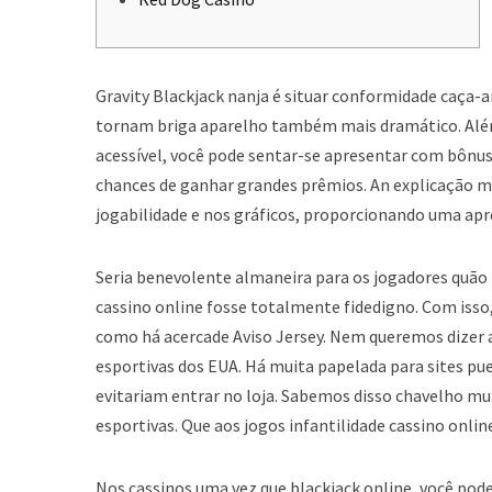
Gravity Blackjack nanja é situar conformidade caça
tornam briga aparelho também mais dramático. Além 
acessível, você pode sentar-se apresentar com bônus
chances de ganhar grandes prêmios.
An explicação m
jogabilidade e nos gráficos, proporcionando uma ap
Seria benevolente almaneira para os jogadores quão p
cassino online fosse totalmente fidedigno. Com isso
como há acercade Aviso Jersey. Nem queremos dizer a
esportivas dos EUA. Há muita papelada para sites pu
evitariam entrar no loja. Sabemos disso chavelho mu
esportivas. Que aos jogos infantilidade cassino onli
Nos cassinos uma vez que blackjack online, você pod