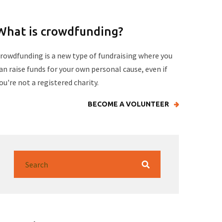
What is crowdfunding?
rowdfunding is a new type of fundraising where you
an raise funds for your own personal cause, even if
ou're not a registered charity.
BECOME A VOLUNTEER