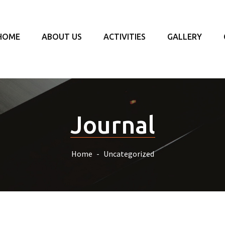
HOME
ABOUT US
ACTIVITIES
GALLERY
Journal
Home
Uncategorized