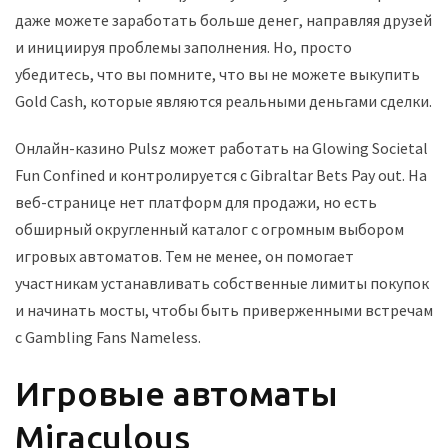
даже можете заработать больше денег, направляя друзей
и инициируя проблемы заполнения. Но, просто
убедитесь, что вы помните, что вы не можете выкупить
Gold Cash, которые являются реальными деньгами сделки.
Онлайн-казино Pulsz может работать на Glowing Societal
Fun Confined и контролируется с Gibraltar Bets Pay out. На
веб-странице нет платформ для продажи, но есть
обширный округленный каталог с огромным выбором
игровых автоматов. Тем не менее, он помогает
участникам устанавливать собственные лимиты покупок
и начинать мосты, чтобы быть приверженными встречам
с Gambling Fans Nameless.
Игровые автоматы
Miraculous