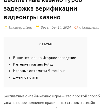
задержка верификации
видеоигры казино
Uncategorized
December 14, 2024
0 Comments
Статьи
Выше несколько Игорное заведение
Интернет казино Pulsz
Игровые автоматы Miraculous
Джекпот Сити
Бесплатные онлайн-казино игры — это простой способ
узнать новое волнение правильных ставок в онлайн-