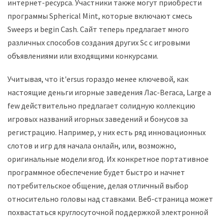
интернет-ресурса. Участники также могут приобрести
программы Spherical Mint, которые включают смесь
Sweeps и begin Cash. Сайт теперь предлагает много
различных способов создания других Sc с игровыми
объявлениями или входящими конкурсами.
Учитывая, что it'ersus гораздо менее ключевой, как
настоящие деньги игорные заведения Лас-Вегаса, Large a
few действительно предлагает солидную коллекцию
игровых названий игорных заведений и бонусов за
регистрацию. Например, у них есть ряд инновационных
слотов и игр для начала онлайн, или, возможно,
оригинальные модели ягод. Их конкретное портативное
программное обеспечение будет быстро и начнет
потребительское общение, делая отличный выбор
относительно головы над ставками. Веб-страница может
похвастаться круглосуточной поддержкой электронной