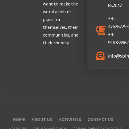
want to make the
682042
world a better
+91
place for
476262253
themselves, their
+91
communities, and
956786967
their country.
info@sbl
HOME
ABOUT US
ACTIVITIES
CONTACT US