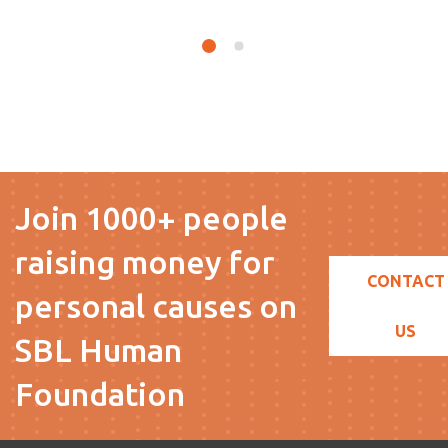
Join 1000+ people
raising money for
CONTACT
personal causes on
US
SBL Human
Foundation