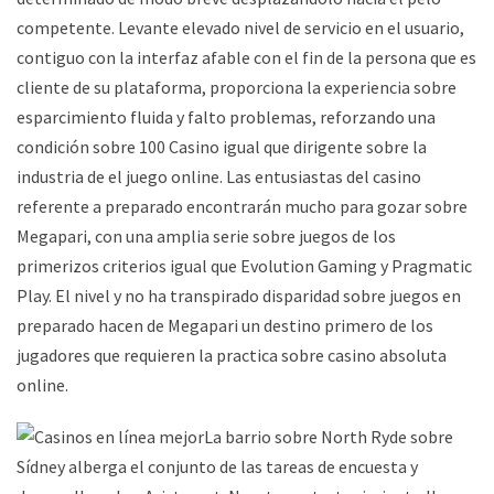
competente. Levante elevado nivel de servicio en el usuario,
contiguo con la interfaz afable con el fin de la persona que es
cliente de su plataforma, proporciona la experiencia sobre
esparcimiento fluida y falto problemas, reforzando una
condición sobre 100 Casino igual que dirigente sobre la
industria de el juego online. Las entusiastas del casino
referente a preparado encontrarán mucho para gozar sobre
Megapari, con una amplia serie sobre juegos de los
primerizos criterios igual que Evolution Gaming y Pragmatic
Play. El nivel y no ha transpirado disparidad sobre juegos en
preparado hacen de Megapari un destino primero de los
jugadores que requieren la practica sobre casino absoluta
online.
La barrio sobre North Ryde sobre
Sídney alberga el conjunto de las tareas de encuesta y