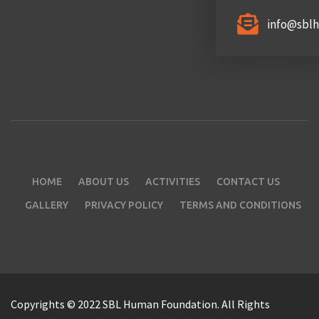
info@sbl
HOME
ABOUT US
ACTIVITIES
CONTACT US
GALLERY
PRIVACY POLICY
TERMS AND CONDITIONS
Copyrights © 2022 SBL Human Foundation. All Rights