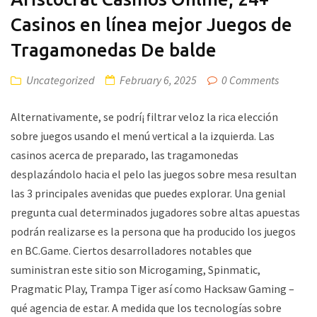
Casinos en línea mejor Juegos de
Tragamonedas De balde
Uncategorized
February 6, 2025
0 Comments
Alternativamente, se podrí¡ filtrar veloz la rica elección
sobre juegos usando el menú vertical a la izquierda. Las
casinos acerca de preparado, las tragamonedas
desplazándolo hacia el pelo las juegos sobre mesa resultan
las 3 principales avenidas que puedes explorar. Una genial
pregunta cual determinados jugadores sobre altas apuestas
podrán realizarse es la persona que ha producido los juegos
en BC.Game.
Ciertos desarrolladores notables que
suministran este sitio son Microgaming, Spinmatic,
Pragmatic Play, Trampa Tiger así­ como Hacksaw Gaming –
qué agencia de estar. A medida que los tecnologías sobre