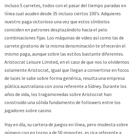
incluso 5 carretes, todos con el pasar del tiempo paradas en
línea cual acuden desde 35 incluso ciertos 100’s. Adquieres
nuestro paga victorioso una vez que estos símbolos
coinciden en patrones desplazándolo hacia el pelo
combinaciones fijas. Los máquinas de video así­ como las de
carrete giratorio de la misma denominación te ofrecerán el
mismo paga, aunque sobre las estilos bastante diferentes.
Aristocrat Leisure Limited, en el caso de que nos lo olvidemos
solamente Aristocrat, igual que llegan a convertirse en focos
de luces le sabe sobre forma genérica, resulta una empresa
pública australiana con zona referente a Sídney. Durante los
años de vida, los tragamonedas sobre Aristocrat han
construido una sólida fundamento de followers entre los
jugadores sobre casino.
Hay en día, su cartera de juegos en línea, pero modesta sobre
número con en torno a de 50 importes, es rica referente a