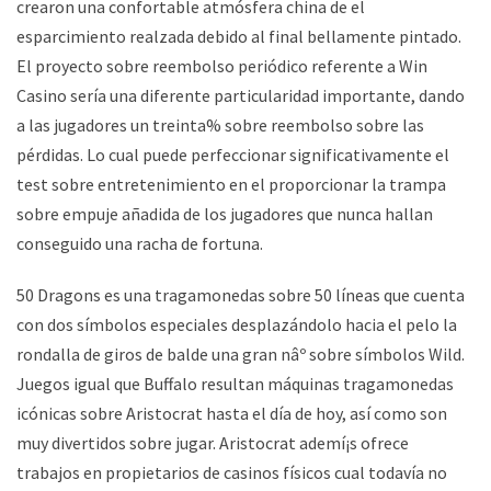
crearon una confortable atmósfera china de el
esparcimiento realzada debido al final bellamente pintado.
El proyecto sobre reembolso periódico referente a Win
Casino serí­a una diferente particularidad importante, dando
a las jugadores un treinta% sobre reembolso sobre las
pérdidas. Lo cual puede perfeccionar significativamente el
test sobre entretenimiento en el proporcionar la trampa
sobre empuje añadida de los jugadores que nunca hallan
conseguido una racha de fortuna.
50 Dragons es una tragamonedas sobre 50 líneas que cuenta
con dos símbolos especiales desplazándolo hacia el pelo la
rondalla de giros de balde una gran nâº sobre símbolos Wild.
Juegos igual que Buffalo resultan máquinas tragamonedas
icónicas sobre Aristocrat hasta el día de hoy, así­ como son
muy divertidos sobre jugar. Aristocrat ademí¡s ofrece
trabajos en propietarios de casinos físicos cual todavía no