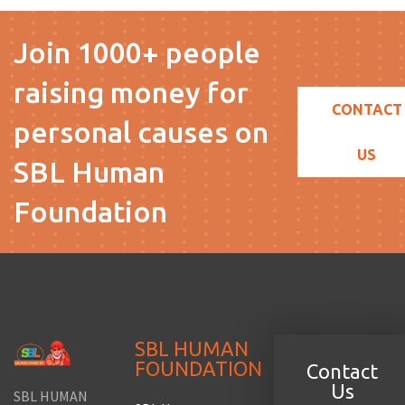
Join 1000+ people
raising money for
CONTACT
personal causes on
US
SBL Human
Foundation
SBL HUMAN
FOUNDATION
Contact
Us
SBL HUMAN