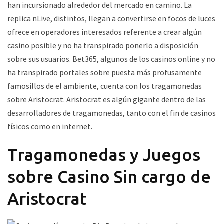
han incursionado alrededor del mercado en camino. La
replica nLive, distintos, llegan a convertirse en focos de luces
ofrece en operadores interesados referente a crear algún
casino posible y no ha transpirado ponerlo a disposición
sobre sus usuarios. Bet365, algunos de los casinos online y no
ha transpirado portales sobre puesta más profusamente
famosillos de el ambiente, cuenta con los tragamonedas
sobre Aristocrat. Aristocrat es algún gigante dentro de las
desarrolladores de tragamonedas, tanto con el fin de casinos
físicos como en internet.
Tragamonedas y Juegos
sobre Casino Sin cargo de
Aristocrat