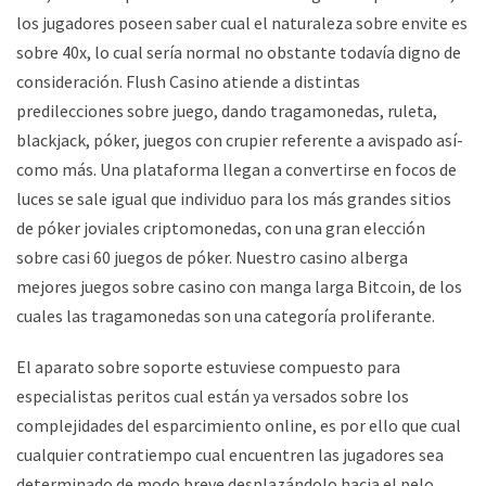
los jugadores poseen saber cual el naturaleza sobre envite es
sobre 40x, lo cual serí­a normal no obstante todavía digno de
consideración. Flush Casino atiende a distintas
predilecciones sobre juego, dando tragamonedas, ruleta,
blackjack, póker, juegos con crupier referente a avispado así­
como más. Una plataforma llegan a convertirse en focos de
luces se sale igual que individuo para los más grandes sitios
de póker joviales criptomonedas, con una gran elección
sobre casi 60 juegos de póker. Nuestro casino alberga
mejores juegos sobre casino con manga larga Bitcoin, de los
cuales las tragamonedas son una categoría proliferante.
El aparato sobre soporte estuviese compuesto para
especialistas peritos cual están ya versados sobre los
complejidades del esparcimiento online, es por ello que cual
cualquier contratiempo cual encuentren las jugadores sea
determinado de modo breve desplazándolo hacia el pelo