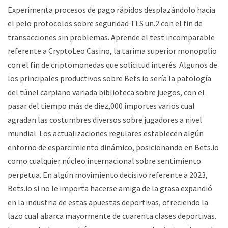
Experimenta procesos de pago rápidos desplazándolo hacia
el pelo protocolos sobre seguridad TLS un.2 con el fin de
transacciones sin problemas. Aprende el test incomparable
referente a CryptoLeo Casino, la tarima superior monopolio
con el fin de criptomonedas que solicitud interés. Algunos de
los principales productivos sobre Bets.io serí­a la patologí­a
del túnel carpiano variada biblioteca sobre juegos, con el
pasar del tiempo más de diez,000 importes varios cual
agradan las costumbres diversos sobre jugadores a nivel
mundial. Los actualizaciones regulares establecen algún
entorno de esparcimiento dinámico, posicionando en Bets.io
como cualquier núcleo internacional sobre sentimiento
perpetua. En algún movimiento decisivo referente a 2023,
Bets.io si no le importa hacerse amiga de la grasa expandió
en la industria de estas apuestas deportivas, ofreciendo la
lazo cual abarca mayormente de cuarenta clases deportivas.