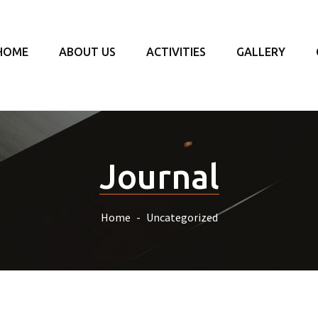
HOME
ABOUT US
ACTIVITIES
GALLERY
Journal
Home
Uncategorized