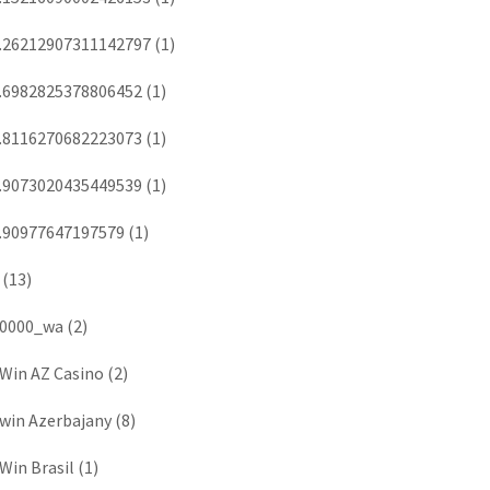
.26212907311142797
(1)
.6982825378806452
(1)
.8116270682223073
(1)
.9073020435449539
(1)
.90977647197579
(1)
(13)
0000_wa
(2)
Win AZ Casino
(2)
win Azerbajany
(8)
Win Brasil
(1)