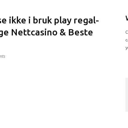
 ikke i bruk play regal-
ge Nettcasino & Beste
C
c
y
nts