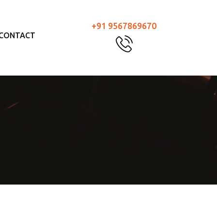
+91 9567869670
CONTACT