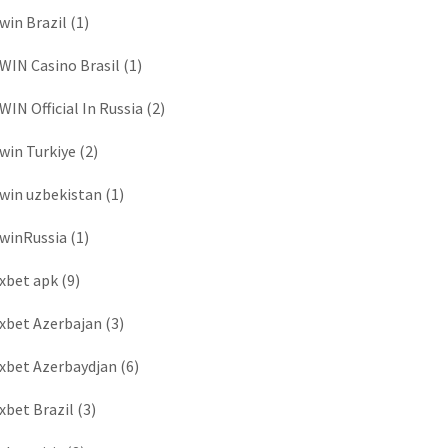
win Brazil
(1)
WIN Casino Brasil
(1)
WIN Official In Russia
(2)
win Turkiye
(2)
win uzbekistan
(1)
winRussia
(1)
xbet apk
(9)
xbet Azerbajan
(3)
xbet Azerbaydjan
(6)
xbet Brazil
(3)