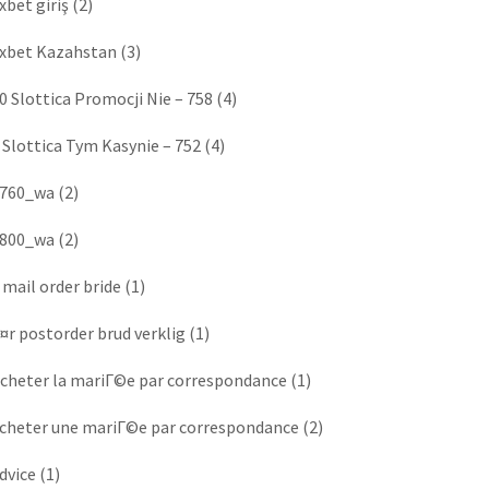
xbet giriş
(2)
xbet Kazahstan
(3)
0 Slottica Promocji Nie – 758
(4)
 Slottica Tym Kasynie – 752
(4)
760_wa
(2)
800_wa
(2)
 mail order bride
(1)
¤r postorder brud verklig
(1)
cheter la mariГ©e par correspondance
(1)
cheter une mariГ©e par correspondance
(2)
dvice
(1)