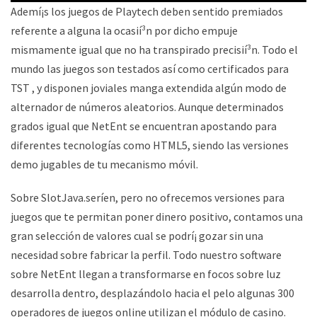
Ademí¡s los juegos de Playtech deben sentido premiados
referente a alguna la ocasií³n por dicho empuje
mismamente­ igual que no ha transpirado precisií³n. Todo el
mundo las juegos son testados así­ como certificados para
TST , y disponen joviales manga extendida algún modo de
alternador de números aleatorios. Aunque determinados
grados igual que NetEnt se encuentran apostando para
diferentes tecnologías como HTML5, siendo las versiones
demo jugables de tu mecanismo móvil.
Sobre SlotJava.serí­en, pero no ofrecemos versiones para
juegos que te permitan poner dinero positivo, contamos una
gran selección de valores cual se podrí¡ gozar sin una
necesidad sobre fabricar la perfil. Todo nuestro software
sobre NetEnt llegan a transformarse en focos sobre luz
desarrolla dentro, desplazándolo hacia el pelo algunas 300
operadores de juegos online utilizan el módulo de casino.