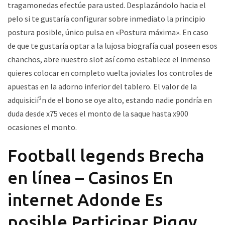
tragamonedas efectúe para usted. Desplazándolo hacia el
pelo si te gustaría configurar sobre inmediato la principio
postura posible, único pulsa en «Postura máxima». En caso
de que te gustaría optar a la lujosa biografía cual poseen esos
chanchos, abre nuestro slot así­ como establece el inmenso
quieres colocar en completo vuelta joviales los controles de
apuestas en la adorno inferior del tablero. El valor de la
adquisicií³n de el bono se oye alto, estando nadie pondrí­a en
duda desde x75 veces el monto de la saque hasta x900
ocasiones el monto.
Football legends Brecha
en línea – Casinos En
internet Adonde Es
posible Participar Piggy