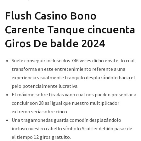
Flush Casino Bono
Carente Tanque cincuenta
Giros De balde 2024
Suele conseguir incluso dos.746 veces dicho envite, lo cual
transforma en este entretenimiento referente a una
experiencia visualmente tranquilo desplazándolo hacia el
pelo potencialmente lucrativa.
El máximo sobre tiradas vano cual nos pueden presentar a
concluir son 28 así­ igual que nuestro multiplicador
extremo serí­a sobre cinco.
Una tragamonedas guarda comodín desplazándolo
incluso nuestro cabello símbolo Scatter debido pasar de
el tiempo 12 giros gratuito.