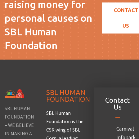
raising money for
CONTACT
personal causes on
US
SBL Human
Foundation
SBL HUMAN
FOUNDATION
Contact
Us
SBL HUMAN
SBL Human
FOUNDATION
Foundation is the
– WE BELIEVE
Carnival
CSR wing of SBL
IN MAKING A
Infopark -
Corp, a leading