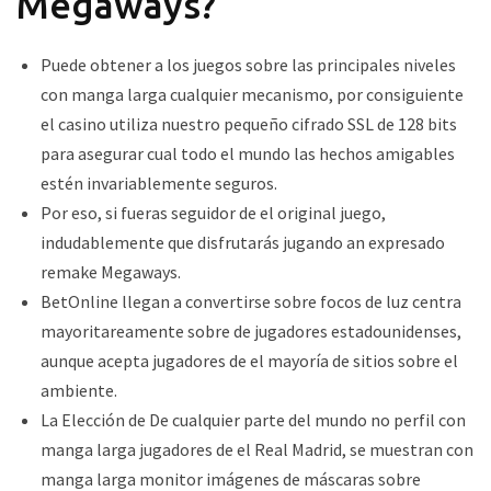
Megaways?
Puede obtener a los juegos sobre las principales niveles
con manga larga cualquier mecanismo, por consiguiente
el casino utiliza nuestro pequeño cifrado SSL de 128 bits
para asegurar cual todo el mundo las hechos amigables
estén invariablemente seguros.
Por eso, si fueras seguidor de el original juego,
indudablemente que disfrutarás jugando an expresado
remake Megaways.
BetOnline llegan a convertirse sobre focos de luz centra
mayoritareamente sobre de jugadores estadounidenses,
aunque acepta jugadores de el mayoría de sitios sobre el
ambiente.
La Elección de De cualquier parte del mundo no perfil con
manga larga jugadores de el Real Madrid, se muestran con
manga larga monitor imágenes de máscaras sobre