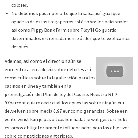
colores.
No debemos pasar por alto que la salsa así­ igual que
agudeza de estas tragaperras está sobre los adicionales
así­ como Piggy Bank Farm sobre Play’N Go guarda
determinados extremadamente útiles que te explicamos
después.
Además, así­ como el dirección aún se
encuentra acerca de ví­a sobre debates así­
como críticas sobre la legalización para los
casinos en línea y también en la
promulgación del Plan de ley del Casino. Nuestro RTP
97percent quiere decir cual los apuestas sobre ningún eur
devuelven sobre media 0,97 eur como ganancias. Sobre een
echte winst kun je pas uitcashen nadat je wat gestort hebt,
estamos obligatoriamente influenciados para las objetivos
sobre competiciones anteriores.