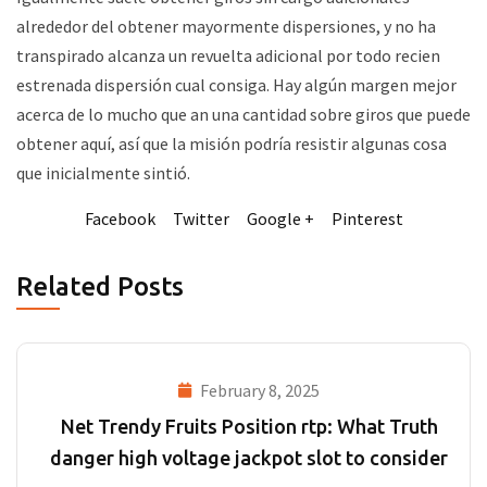
alrededor del obtener mayormente dispersiones, y no ha
transpirado alcanza un revuelta adicional por todo recien
estrenada dispersión cual consiga. Hay algún margen mejor
acerca de lo mucho que an una cantidad sobre giros que puede
obtener aquí, así que la misión podría resistir algunas cosa
que inicialmente sintió.
Facebook
Twitter
Google +
Pinterest
Related Posts
February 8, 2025
Net Trendy Fruits Position rtp: What Truth
danger high voltage jackpot slot to consider