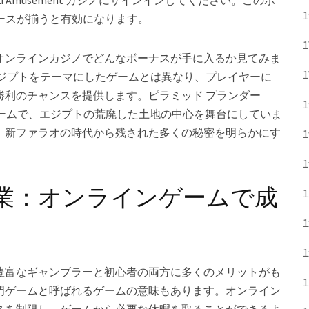
d Amusement カジノにサインインしてください。このボ
1
ピースが揃うと有効になります。
1
オンラインカジノでどんなボーナスが手に入るか見てみま
1
エジプトをテーマにしたゲームとは異なり、プレイヤーに
勝利のチャンスを提供します。ピラミッド プランダー
1
ト ゲームで、エジプトの荒廃した土地の中心を舞台にしていま
、新ファラオの時代から残された多くの秘密を明らかにす
1
1
業：オンラインゲームで成
1
1
1
豊富なギャンブラーと初心者の両方に多くのメリットがも
1
門ゲームと呼ばれるゲームの意味もあります。オンライン