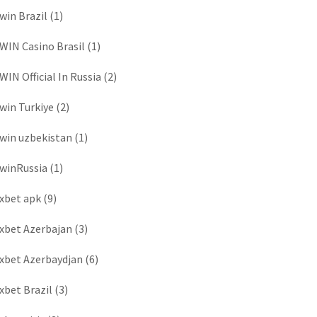
win Brazil
(1)
WIN Casino Brasil
(1)
WIN Official In Russia
(2)
win Turkiye
(2)
win uzbekistan
(1)
winRussia
(1)
xbet apk
(9)
xbet Azerbajan
(3)
xbet Azerbaydjan
(6)
xbet Brazil
(3)