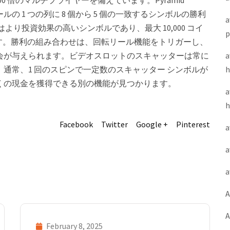
0 倍のマルチプライヤーを備えています。Pyramid
ルの 1 つの列に 8 個から 5 個の一致するシンボルの勝利
a
り投資効果の高いシンボルであり、最大 10,000 コイ
p
ます。勝利の組み合わせは、回転リール機能をトリガーし、
会が与えられます。ビデオスロットのスキャッターは常に
a
通常、1 回のスピンで一定数のスキャッター シンボルが
h
くの現金を獲得できる別の機能が見つかります。
a
h
Facebook
Twitter
Google +
Pinterest
a
a
a
A
A
February 8, 2025