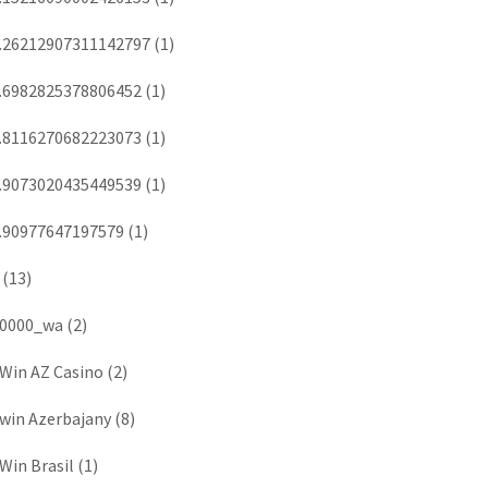
.26212907311142797
(1)
.6982825378806452
(1)
.8116270682223073
(1)
.9073020435449539
(1)
.90977647197579
(1)
(13)
0000_wa
(2)
Win AZ Casino
(2)
win Azerbajany
(8)
Win Brasil
(1)