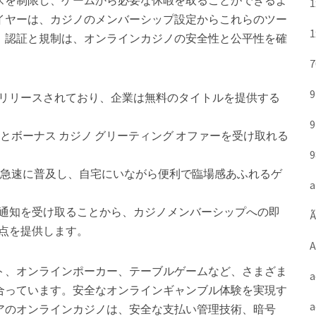
スを制限し、ゲームから必要な休暇を取ることができるよ
1
イヤーは、カジノのメンバーシップ設定からこれらのツー
1
。認証と規制は、オンラインカジノの安全性と公平性を確
7
9
リリースされており、企業は無料のタイトルを提供する
9
とボーナス カジノ グリーティング オファーを受け取れる
9
が急速に普及し、自宅にいながら便利で臨場感あふれるゲ
a
通知を受け取ることから、カジノメンバーシップへの即
Ã
点を提供します。
A
ト、オンラインポーカー、テーブルゲームなど、さまざま
a
合っています。安全なオンラインギャンブル体験を実現す
a
アのオンラインカジノは、安全な支払い管理技術、暗号