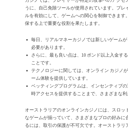
カジノでは、プレイヤーが特定の攻撃へのアクセ
うに、自己免除ツールが使用されています。プレ
ルを有効にして、ゲームへの関心を制御できます
保する上で重要な役割を果たします。
毎日、リアルマネーカジノでは新しいゲームが
必要があります。
さらに、最も良い点は、10 ポンド以上入金する
ことです。
テクノロジーに関しては、オンライン カジノ
ーム体験を提供しています。
ベッティングプログラムは、インセンティブの
時アクセスを提供することまで、さまざまな利
オーストラリアのオンラインカジノには、スロッ
なゲームが揃っていて、さまざまなプロの好みに
るには、取引の保護が不可欠です。オーストラリ