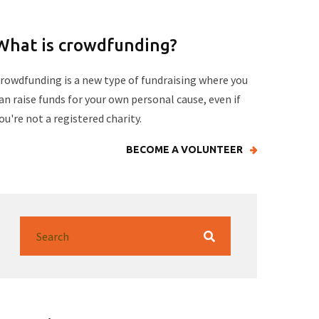
What is crowdfunding?
rowdfunding is a new type of fundraising where you
an raise funds for your own personal cause, even if
ou're not a registered charity.
BECOME A VOLUNTEER