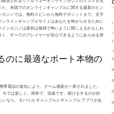
の推奨されるリアルマネーオンラインカジノのリストを見
また、米国でのオンラインギャンブルに関する最新のヒン
ンカジノでは、無料スピンから無料デポジットまで、文字
オンラインギャンブルサイトはあなたを怖がらせるために
!
ラインカジノは最初は複雑で怖いように聞こえるかもしれ
"
多く、すべてのプレイヤーが安心できるようにあらゆる努
(
"
るのに最適なポート本物の
S
0
0
y タブレット、携帯電話の進化により、ゲーム感覚が一新されました。
0
は、今では楽しく、簡単で、迅速です。賭けをするのが好
たいなら、モバイル ギャンブルとギャンブル アプリがあ
0
0