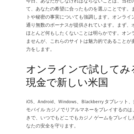
今日、あなたがしなければならないことは、当社
て、あなたの希望に合ったものを選ぶことです。
トや秘密の事実についても強調します。オンライ
通り無数のボーナスが提供されています。まず、
ほとんど何もしたくないことは明らかです。オン
ませんが、これらのサイトは魅力的であることが
力をします。
オンラインで試してみ
現金で新しい米国
iOS、Android、Windows、Blackberr
モバイル カジノでリアルマネーをプレイするの
きで、いつでもどこでもカジノ ゲームをプレイし
なたの安全を守ります。