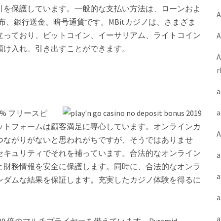
引を保護しています。一般的な支払い方法は、ローンおよ
A
電子財布、銀行送金、暗号通貨です。MBitカジノは、さまざま
立っており、ビットコイン、イーサリアム、ライトコイン
A
預け入れ、引き出すことができます。
A
r
a
a
% フリースピ
ットフォームは顧客満足に専心しています。オンラインカ
A
つながりがないと思われがちですが、そうではありませ
セキュリティでそれを補っています。合法的なオンライン
a
と財務情報を安全に保護します。同時に、合法的なオンラ
a
ンダムな結果を保証します。充実したカジノ体験を得るに
a
a