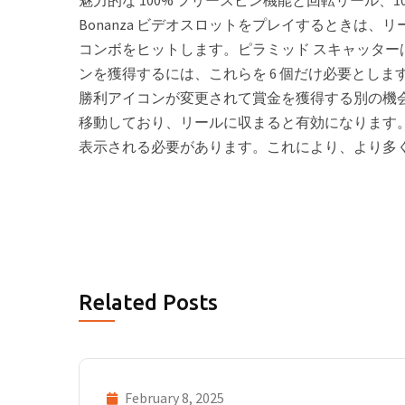
魅力的な 100% フリースピン機能と回転リール、10
Bonanza ビデオスロットをプレイするときは、リー
コンボをヒットします。ピラミッド スキャッターはよ
ンを獲得するには、これらを 6 個だけ必要とし
勝利アイコンが変更されて賞金を獲得する別の機
移動しており、リールに収まると有効になります。
表示される必要があります。これにより、より多
Related Posts
February 8, 2025