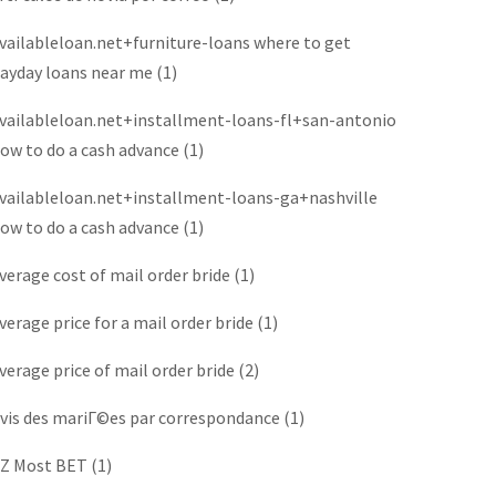
vailableloan.net+furniture-loans where to get
ayday loans near me
(1)
vailableloan.net+installment-loans-fl+san-antonio
ow to do a cash advance
(1)
vailableloan.net+installment-loans-ga+nashville
ow to do a cash advance
(1)
verage cost of mail order bride
(1)
verage price for a mail order bride
(1)
verage price of mail order bride
(2)
vis des mariГ©es par correspondance
(1)
Z Most BET
(1)